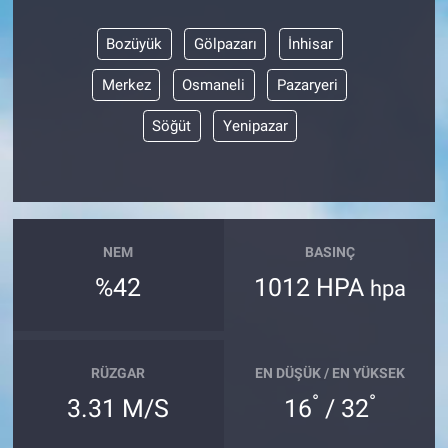
Bozüyük
Gölpazarı
İnhisar
Merkez
Osmaneli
Pazaryeri
Söğüt
Yenipazar
NEM
BASINÇ
%42
1012 HPA
hpa
RÜZGAR
EN DÜŞÜK / EN YÜKSEK
°
°
3.31 M/S
16
/ 32