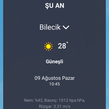
ŞU AN
Manşet
Resmi İlanlar
Bilecik
Sağlık
°
28
Son Dakika
Spor
Güneşli
Uşak Haberleri
09 Ağustos Pazar
10:45
Nem: %42, Basınç: 1012 hpa hPa,
Rüzgar: 3.31 m/s