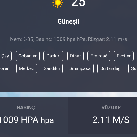
25
Güneşli
Nem: %35, Basınç: 1009 hpa hPa, Rüzgar: 2.11 m/s
Çay
Çobanlar
Dazkırı
Dinar
Emirdağ
Evciler
lören
Merkez
Sandıklı
Sinanpaşa
Sultandağı
Şu
BASINÇ
RÜZGAR
1009 HPA
2.11 M/S
hpa