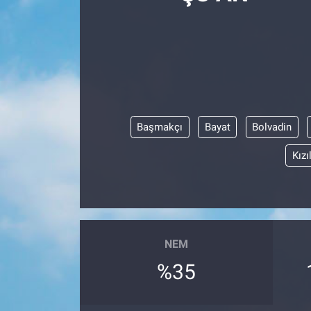
Manşet
Resmi İlanlar
Sağlık
Başmakçı
Bayat
Bolvadin
Son Dakika
Kızı
Spor
Uşak Haberleri
NEM
%35