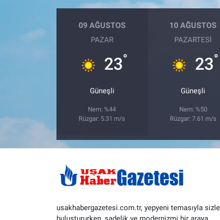
09 AĞUSTOS
10 AĞUSTOS
PAZAR
PAZARTESI
°
°
23
23
Güneşli
Güneşli
Nem: %44
Nem: %50
Rüzgar: 5.31 m/s
Rüzgar: 7.61 m/s
usakhabergazetesi.com.tr, yepyeni temasıyla sizle
buluştururken, sadelik ve modernizmi bir araya