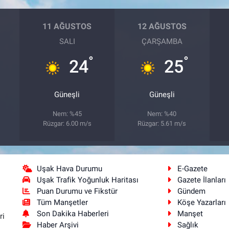
11 AĞUSTOS
12 AĞUSTOS
SALI
ÇARŞAMBA
°
°
24
25
Güneşli
Güneşli
Nem: %45
Nem: %40
Rüzgar: 6.00 m/s
Rüzgar: 5.61 m/s
Uşak Hava Durumu
E-Gazete
Uşak Trafik Yoğunluk Haritası
Gazete İlanları
Puan Durumu ve Fikstür
Gündem
Tüm Manşetler
Köşe Yazarları
Son Dakika Haberleri
Manşet
ri
Haber Arşivi
Sağlık