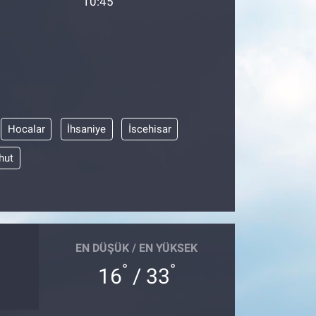
10:45
Hocalar
İhsaniye
İscehisar
hut
EN DÜŞÜK / EN YÜKSEK
°
°
16
/ 33