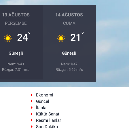
13 AĞUSTOS
14 AĞUSTOS
PERŞEMBE
CUMA
°
°
24
21
Güneşli
Güneşli
Nem: %43
Nem: %47
Rüzgar: 7.31 m/s
Rüzgar: 5.69 m/s
Ekonomi
Güncel
İlanlar
Kültür Sanat
Resmi İlanlar
Son Dakika