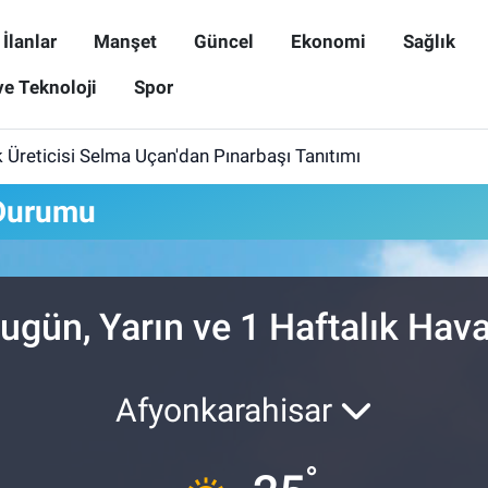
İlanlar
Manşet
Güncel
Ekonomi
Sağlık
ve Teknoloji
Spor
rik Üreticisi Selma Uçan'dan Pınarbaşı Tanıtımı
 Durumu
ugün, Yarın ve 1 Haftalık Ha
Afyonkarahisar
°