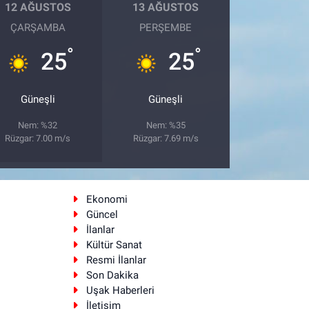
12 AĞUSTOS
13 AĞUSTOS
ÇARŞAMBA
PERŞEMBE
°
°
25
25
Güneşli
Güneşli
Nem: %32
Nem: %35
Rüzgar: 7.00 m/s
Rüzgar: 7.69 m/s
Ekonomi
Güncel
İlanlar
Kültür Sanat
Resmi İlanlar
Son Dakika
Uşak Haberleri
İletişim