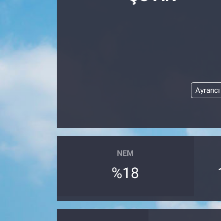
Manşet
Resmi İlanlar
Sağlık
Ayrancı
Son Dakika
Spor
Uşak Haberleri
NEM
%18