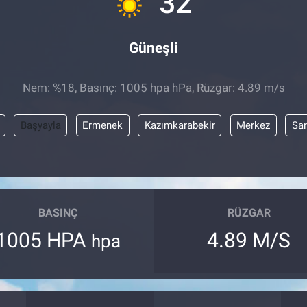
32
Güneşli
Nem: %18, Basınç: 1005 hpa hPa, Rüzgar: 4.89 m/s
Başyayla
Ermenek
Kazımkarabekir
Merkez
Sar
BASINÇ
RÜZGAR
1005 HPA
4.89 M/S
hpa