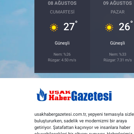
08 AĞUSTOS
09 AĞUSTOS
CUMARTESI
PAZAR
°
°
27
26
Güneşli
Güneşli
Nem: %26
Nem: %33
Rüzgar: 4.50 m/s
Rüzgar: 7.31 m/s
usakhabergazetesi.com.tr, yepyeni temasıyla sizle
buluştururken, sadelik ve modernizmi bir araya
getiriyor. Şatafattan kaçınıyor ve insanlara haber
okuyabilecekleri bir altyapı sunuyor. Haberlerimiz