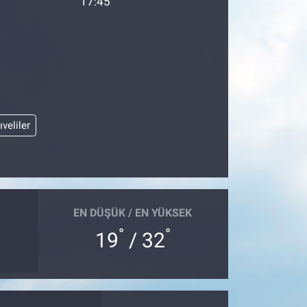
17:45
ıveliler
EN DÜŞÜK / EN YÜKSEK
°
°
19
/ 32