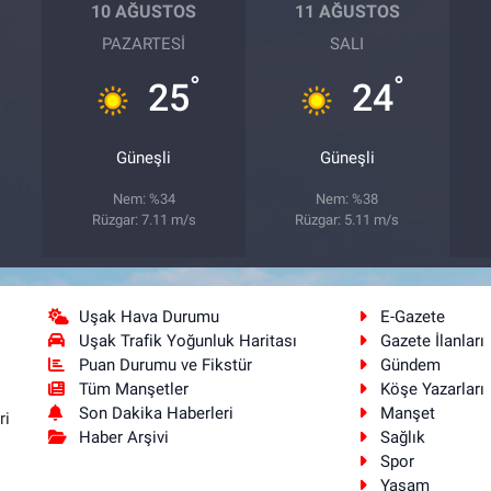
10 AĞUSTOS
11 AĞUSTOS
PAZARTESI
SALI
°
°
25
24
Güneşli
Güneşli
Nem: %34
Nem: %38
Rüzgar: 7.11 m/s
Rüzgar: 5.11 m/s
Uşak Hava Durumu
E-Gazete
Uşak Trafik Yoğunluk Haritası
Gazete İlanları
Puan Durumu ve Fikstür
Gündem
Tüm Manşetler
Köşe Yazarları
Son Dakika Haberleri
Manşet
ri
Haber Arşivi
Sağlık
Spor
Yaşam