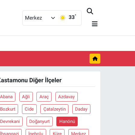
°
33
Merkez
astamonu Diğer İlçeler
Abana
Ağli
Araç
Azdavay
Bozkurt
Cide
Çatalzeytin
Daday
Devrekani
Doğanyurt
Hanönü
İhsangazi
İnebolu
Küre
Merkez