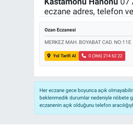
Kastamonu
Hanönü
07 
eczane adres, telefon v
Manşet
Resmi İlanlar
Ozan Eczanesi
Sağlık
MERKEZ MAH. BOYABAT CAD. NO:11E
Son Dakika
Yol Tarifi Al
0 (366) 214 62 22
Spor
Uşak Haberleri
Her eczane gece boyunca açık olmayabilir, 
beklenmedik durumlar nedeniyle nöbete ge
eczanenin açık olduğunu telefon aracılığıyla 