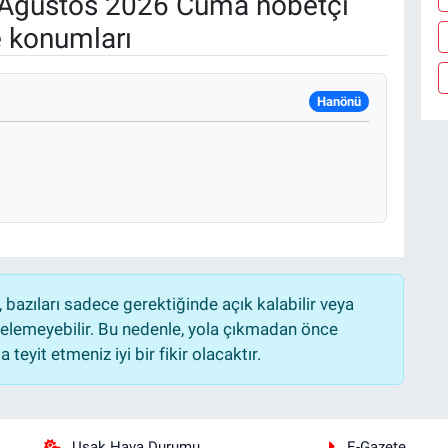
Ağustos 2026 Cuma nöbetçi
e konumları
Hanönü
bazıları sadece gerektiğinde açık kalabilir veya
lemeyebilir. Bu nedenle, yola çıkmadan önce
teyit etmeniz iyi bir fikir olacaktır.
Uşak Hava Durumu
E-Gazete