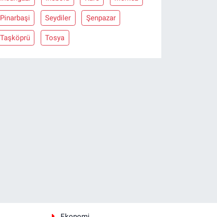
Pinarbaşi
Seydiler
Şenpazar
Taşköprü
Tosya
Ekonomi