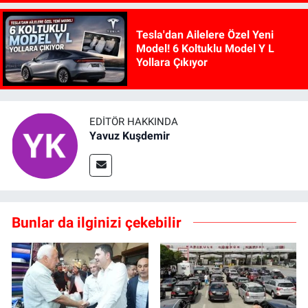
Tesla'dan Ailelere Özel Yeni
Model! 6 Koltuklu Model Y L
Yollara Çıkıyor
EDITÖR HAKKINDA
Yavuz Kuşdemir
Bunlar da ilginizi çekebilir