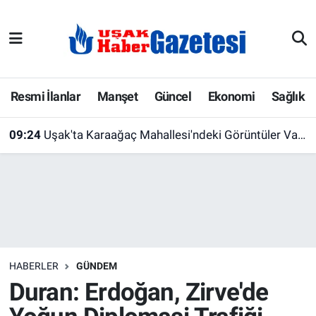
E-Gazete
Uşak Hava Durumu
Ekonomi
Uşak Trafik Yoğunluk Haritası
Resmi İlanlar
Manşet
Güncel
Ekonomi
Sağlık
Gazete İlanları
Süper Lig Puan Durumu ve Fikstür
09:24
Uşak'ta Karaağaç Mahallesi'ndeki Görüntüler Vatandaşları İsyan Ettirdi
Güncel
Tüm Manşetler
Gündem
Son Dakika Haberleri
İlanlar
Haber Arşivi
HABERLER
GÜNDEM
Köşe Yazarları
Duran: Erdoğan, Zirve'de
Kültür Sanat