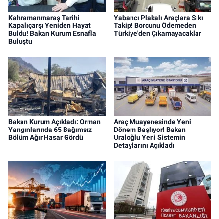
Kahramanmaraş Tarihi
Yabancı Plakalı Araçlara Sıkı
Kapalıçarşı Yeniden Hayat
Takip! Borcunu Ödemeden
Buldu! Bakan Kurum Esnafla
Türkiye'den Çıkamayacaklar
Buluştu
Bakan Kurum Açıkladı: Orman
Araç Muayenesinde Yeni
Yangınlarında 65 Bağımsız
Dönem Başlıyor! Bakan
Bölüm Ağır Hasar Gördü
Uraloğlu Yeni Sistemin
Detaylarını Açıkladı