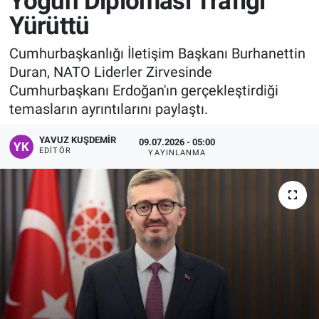
Yoğun Diplomasi Trafiği
Yürüttü
Manşet
Cumhurbaşkanlığı İletişim Başkanı Burhanettin
Resmi İlanlar
Duran, NATO Liderler Zirvesinde
Cumhurbaşkanı Erdoğan'ın gerçekleştirdiği
Sağlık
temasların ayrıntılarını paylaştı.
Son Dakika
YAVUZ KUŞDEMIR
09.07.2026 - 05:00
EDITÖR
YAYINLANMA
Spor
Uşak Haberleri