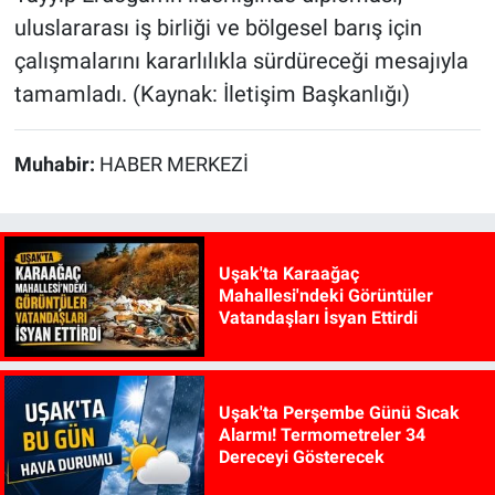
uluslararası iş birliği ve bölgesel barış için
çalışmalarını kararlılıkla sürdüreceği mesajıyla
tamamladı. (Kaynak: İletişim Başkanlığı)
Muhabir:
HABER MERKEZİ
Uşak'ta Karaağaç
Mahallesi'ndeki Görüntüler
Vatandaşları İsyan Ettirdi
Uşak'ta Perşembe Günü Sıcak
Alarmı! Termometreler 34
Dereceyi Gösterecek