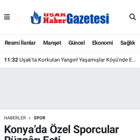
E-Gazete
Uşak Hava Durumu
Ekonomi
Uşak Trafik Yoğunluk Haritası
Resmi İlanlar
Manşet
Güncel
Ekonomi
Sağlık
Gazete İlanları
Süper Lig Puan Durumu ve Fikstür
11:32
Uşak'ta Korkutan Yangın! Yaşamışlar Köyü'nde Ev Alevlere Teslim Oldu
Güncel
Tüm Manşetler
Gündem
Son Dakika Haberleri
İlanlar
Haber Arşivi
HABERLER
SPOR
Köşe Yazarları
Konya’da Özel Sporcular
Kültür Sanat