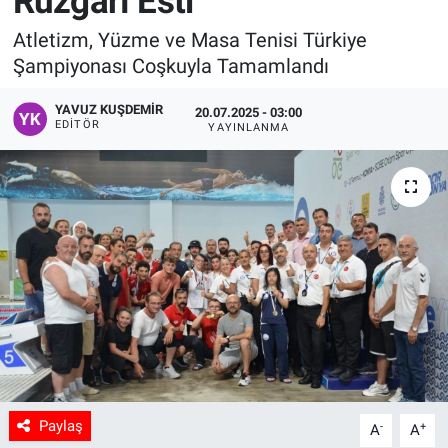
Rüzgârı Esti
Manşet
Atletizm, Yüzme ve Masa Tenisi Türkiye
Şampiyonası Coşkuyla Tamamlandı
Resmi İlanlar
YAVUZ KUŞDEMIR
20.07.2025 - 03:00
EDITÖR
YAYINLANMA
Sağlık
Son Dakika
Spor
Uşak Haberleri
Paylaş
-
+
A
A