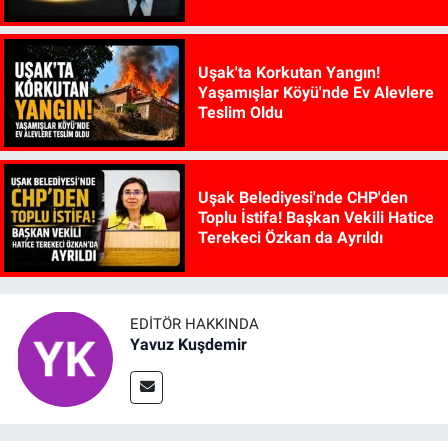
Uşak'ta Korkutan Yangın!
Yaşamışlar Köyü'nde Ev Alevlere
Teslim Oldu
Uşak Belediyesi'nde CHP'den
Toplu İstifa! Başkan Vekili Hatice
Terekeci Özkan da Ayrıldı
EDITÖR HAKKINDA
Yavuz Kuşdemir