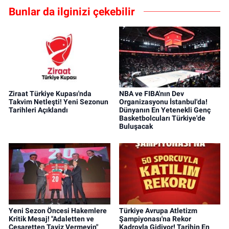
Bunlar da ilginizi çekebilir
Ziraat Türkiye Kupası'nda
NBA ve FIBA'nın Dev
Takvim Netleşti! Yeni Sezonun
Organizasyonu İstanbul'da!
Tarihleri Açıklandı
Dünyanın En Yetenekli Genç
Basketbolcuları Türkiye'de
Buluşacak
Yeni Sezon Öncesi Hakemlere
Türkiye Avrupa Atletizm
Kritik Mesaj! "Adaletten ve
Şampiyonası'na Rekor
Cesaretten Taviz Vermeyin"
Kadroyla Gidiyor! Tarihin En