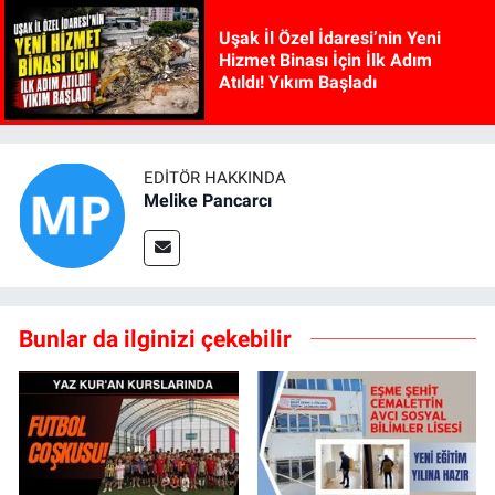
Uşak İl Özel İdaresi’nin Yeni
Hizmet Binası İçin İlk Adım
Atıldı! Yıkım Başladı
EDITÖR HAKKINDA
Melike Pancarcı
Bunlar da ilginizi çekebilir