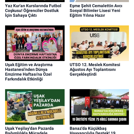
Yaz Kur'an Kurslarında Futbol
Eşme Şehit Cemalettin Avcı
Coşkusu! Öğrenciler Dostluk
Sosyal Bilimler Lisesi Yeni
İçin Sahaya Çıktı
Eğitim Yılına Hazır
Uşak Eğitim ve Araştırma
UTSO 12. Meslek Komitesi
Hastanesi'nden Dünya
Ağustos Ayı Toplantısını
Emzirme Haftası'na Özel
Gerçekleştirdi
Farkındalık Etkinliği
Uşak Yeşilay'dan Pazarda
Banaz'da Küçükbaş
Bağımlılıkla Mücadele
Hayvancılığa Destek! 19