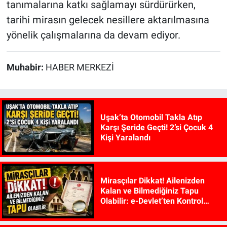
tanımalarına katkı sağlamayı sürdürürken,
tarihi mirasın gelecek nesillere aktarılmasına
yönelik çalışmalarına da devam ediyor.
Muhabir:
HABER MERKEZİ
Uşak’ta Otomobil Takla Atıp
Karşı Şeride Geçti! 2’si Çocuk 4
Kişi Yaralandı
Mirasçılar Dikkat! Ailenizden
Kalan ve Bilmediğiniz Tapu
Olabilir: e-Devlet’ten Kontrol
Edilebiliyor