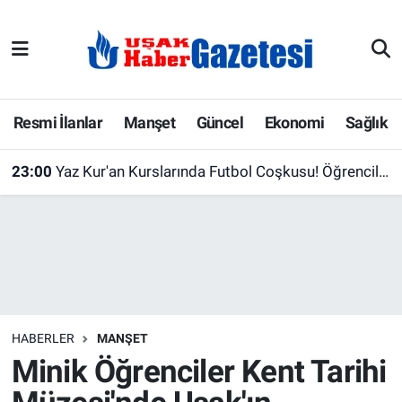
E-Gazete
Uşak Hava Durumu
Ekonomi
Uşak Trafik Yoğunluk Haritası
Resmi İlanlar
Manşet
Güncel
Ekonomi
Sağlık
Gazete İlanları
Süper Lig Puan Durumu ve Fikstür
23:00
Yaz Kur'an Kurslarında Futbol Coşkusu! Öğrenciler Dostluk İçin Sahaya Çıktı
Güncel
Tüm Manşetler
Gündem
Son Dakika Haberleri
İlanlar
Haber Arşivi
HABERLER
MANŞET
Köşe Yazarları
Minik Öğrenciler Kent Tarihi
Kültür Sanat