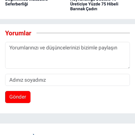
Seferberliği
Üreticiye Yüzde 75 Hibeli
Barınak Çadırı
Yorumlar
Gönder