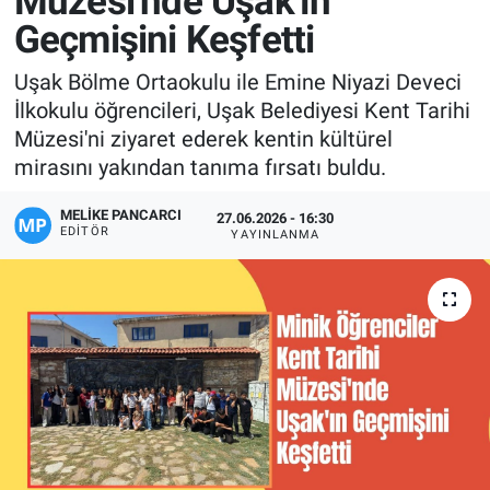
Müzesi'nde Uşak'ın
Geçmişini Keşfetti
Manşet
Uşak Bölme Ortaokulu ile Emine Niyazi Deveci
Resmi İlanlar
İlkokulu öğrencileri, Uşak Belediyesi Kent Tarihi
Müzesi'ni ziyaret ederek kentin kültürel
Sağlık
mirasını yakından tanıma fırsatı buldu.
Son Dakika
MELIKE PANCARCI
27.06.2026 - 16:30
EDITÖR
YAYINLANMA
Spor
Uşak Haberleri