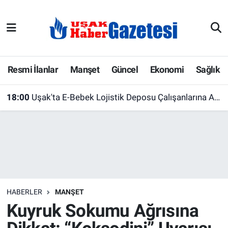
E-Gazete
Uşak Hava Durumu
Ekonomi
Uşak Trafik Yoğunluk Haritası
Resmi İlanlar
Manşet
Güncel
Ekonomi
Sağlık
Gazete İlanları
Süper Lig Puan Durumu ve Fikstür
18:00
Uşak'ta E-Bebek Lojistik Deposu Çalışanlarına AFAD'dan Afet Farkındalık Eğitimi
Güncel
Tüm Manşetler
Gündem
Son Dakika Haberleri
İlanlar
Haber Arşivi
HABERLER
MANŞET
Köşe Yazarları
Kuyruk Sokumu Ağrısına
Kültür Sanat