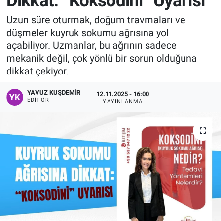
Dikkat: “Koksodini” Uyarısı
Manşet
Uzun süre oturmak, doğum travmaları ve
düşmeler kuyruk sokumu ağrısına yol
Resmi İlanlar
açabiliyor. Uzmanlar, bu ağrının sadece
mekanik değil, çok yönlü bir sorun olduğuna
Sağlık
dikkat çekiyor.
Son Dakika
YAVUZ KUŞDEMIR
12.11.2025 - 16:00
EDITÖR
YAYINLANMA
Spor
Uşak Haberleri