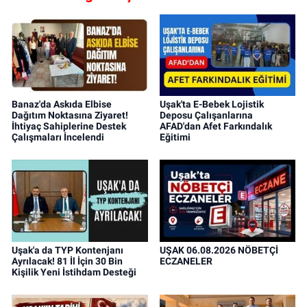
Banaz'da Askıda Elbise
Uşak'ta E-Bebek Lojistik
Dağıtım Noktasına Ziyaret!
Deposu Çalışanlarına
İhtiyaç Sahiplerine Destek
AFAD'dan Afet Farkındalık
Çalışmaları İncelendi
Eğitimi
Uşak'a da TYP Kontenjanı
UŞAK 06.08.2026 NÖBETÇİ
Ayrılacak! 81 İl İçin 30 Bin
ECZANELER
Kişilik Yeni İstihdam Desteği