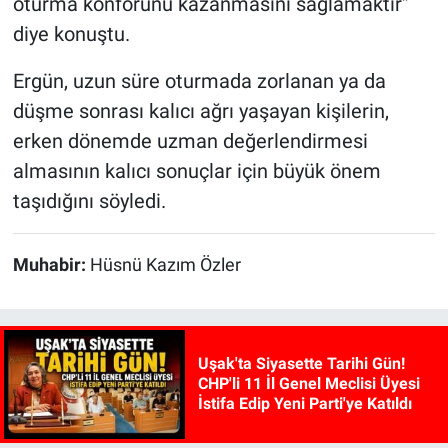
oturma konforunu kazanmasını sağlamaktır”
diye konuştu.
Ergün, uzun süre oturmada zorlanan ya da
düşme sonrası kalıcı ağrı yaşayan kişilerin,
erken dönemde uzman değerlendirmesi
almasının kalıcı sonuçlar için büyük önem
taşıdığını söyledi.
Muhabir:
Hüsnü Kazım Özler
Uşak'ta Siyasette Tarihi Gün!
CHP'li 11 İl Genel Meclisi Üyesi
İstifa Edip Yeni Parti'ye Katıldı