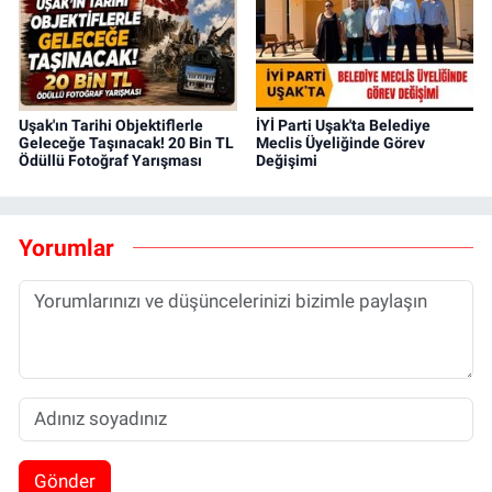
Uşak'ın Tarihi Objektiflerle
İYİ Parti Uşak'ta Belediye
Geleceğe Taşınacak! 20 Bin TL
Meclis Üyeliğinde Görev
Ödüllü Fotoğraf Yarışması
Değişimi
Yorumlar
Gönder