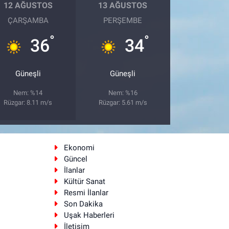
12 AĞUSTOS
13 AĞUSTOS
ÇARŞAMBA
PERŞEMBE
°
°
36
34
Güneşli
Güneşli
Nem: %14
Nem: %16
Rüzgar: 8.11 m/s
Rüzgar: 5.61 m/s
Ekonomi
Güncel
İlanlar
Kültür Sanat
Resmi İlanlar
Son Dakika
Uşak Haberleri
İletişim