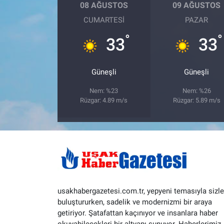
08 AĞUSTOS
09 AĞUSTOS
CUMARTESI
PAZAR
°
°
33
33
Güneşli
Güneşli
Nem: %23
Nem: %26
Rüzgar: 4.89 m/s
Rüzgar: 5.89 m/s
usakhabergazetesi.com.tr, yepyeni temasıyla sizle
buluştururken, sadelik ve modernizmi bir araya
getiriyor. Şatafattan kaçınıyor ve insanlara haber
okuyabilecekleri bir altyapı sunuyor. Haberlerimiz