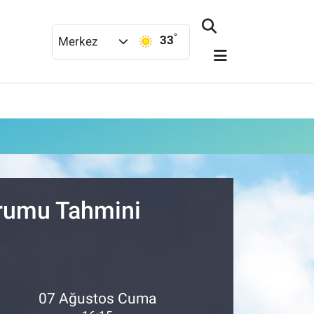
°
33
Merkez
urumu Tahmini
07 Ağustos Cuma