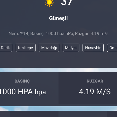
37
Güneşli
Nem: %14, Basınç: 1000 hpa hPa, Rüzgar: 4.19 m/s
Derik
Kızıltepe
Mazıdağı
Midyat
Nusaybin
Öme
BASINÇ
RÜZGAR
1000 HPA
4.19 M/S
hpa