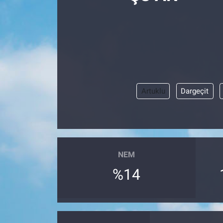
Manşet
Resmi İlanlar
Sağlık
Artuklu
Dargeçit
Son Dakika
Spor
Uşak Haberleri
NEM
%14