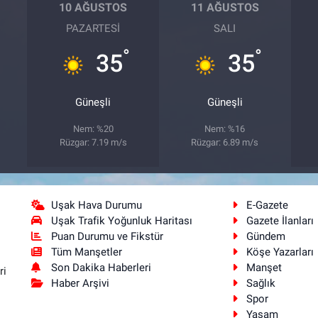
10 AĞUSTOS
11 AĞUSTOS
PAZARTESI
SALI
°
°
35
35
Güneşli
Güneşli
Nem: %20
Nem: %16
Rüzgar: 7.19 m/s
Rüzgar: 6.89 m/s
Uşak Hava Durumu
E-Gazete
Uşak Trafik Yoğunluk Haritası
Gazete İlanları
Puan Durumu ve Fikstür
Gündem
Tüm Manşetler
Köşe Yazarları
Son Dakika Haberleri
Manşet
ri
Haber Arşivi
Sağlık
Spor
Yaşam