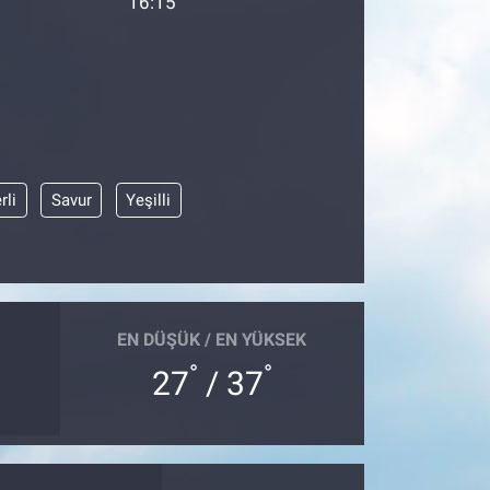
16:15
rli
Savur
Yeşilli
EN DÜŞÜK / EN YÜKSEK
°
°
27
/ 37