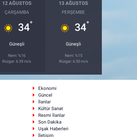
12 AĞUSTOS
13 AĞUSTOS
ÇARŞAMBA
PERŞEMBE
°
°
34
34
Güneşli
Güneşli
Nem: %16
Nem: %15
Rüzgar: 6.39 m/s
Rüzgar: 6.50 m/s
Ekonomi
Güncel
İlanlar
Kültür Sanat
Resmi İlanlar
Son Dakika
Uşak Haberleri
İletişim