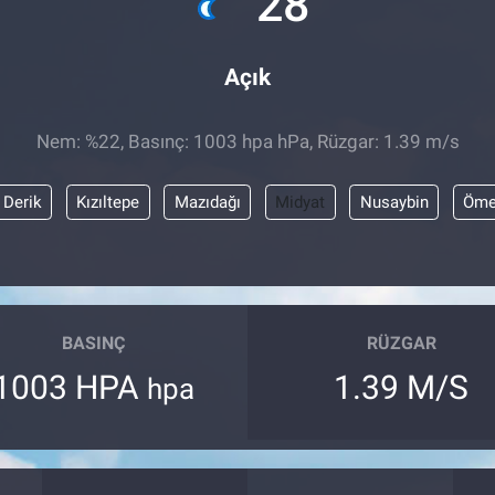
28
Açık
Nem: %22, Basınç: 1003 hpa hPa, Rüzgar: 1.39 m/s
Derik
Kızıltepe
Mazıdağı
Midyat
Nusaybin
Öme
BASINÇ
RÜZGAR
1003 HPA
1.39 M/S
hpa