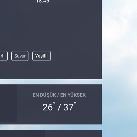
18:45
rli
Savur
Yeşilli
EN DÜŞÜK / EN YÜKSEK
°
°
26
/ 37