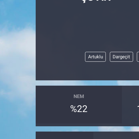
Manşet
Resmi İlanlar
Sağlık
Artuklu
Dargeçit
Son Dakika
Spor
Uşak Haberleri
NEM
%22