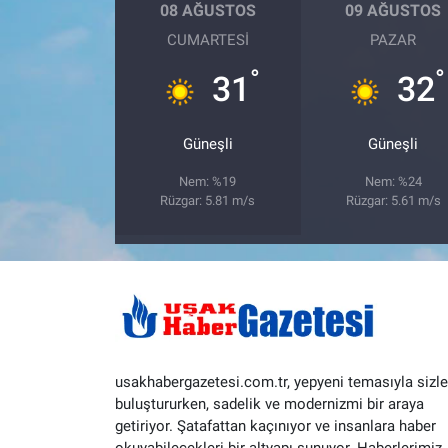
08 AĞUSTOS
09 AĞUSTOS
CUMARTESI
PAZAR
°
°
31
32
Güneşli
Güneşli
Nem: %19
Nem: %24
Rüzgar: 5.81 m/s
Rüzgar: 5.61 m/s
usakhabergazetesi.com.tr, yepyeni temasıyla sizle
buluştururken, sadelik ve modernizmi bir araya
getiriyor. Şatafattan kaçınıyor ve insanlara haber
okuyabilecekleri bir altyapı sunuyor. Haberlerimiz