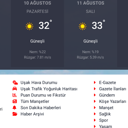
10 AĞUSTOS
11 AĞUSTOS
PAZARTESI
SALI
°
°
32
33
Güneşli
Güneşli
Nem: %22
Nem: %19
Rüzgar: 7.81 m/s
Rüzgar: 5.39 m/s
Uşak Hava Durumu
E-Gazete
Uşak Trafik Yoğunluk Haritası
Gazete İlanları
Puan Durumu ve Fikstür
Gündem
Tüm Manşetler
Köşe Yazarları
Son Dakika Haberleri
Manşet
ri
Haber Arşivi
Sağlık
Spor
Yaşam