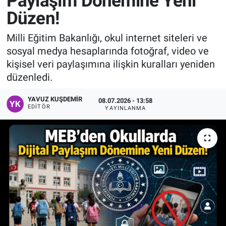
Paylaşım Dönemine Yeni
Düzen!
Manşet
Milli Eğitim Bakanlığı, okul internet siteleri ve
Resmi İlanlar
sosyal medya hesaplarında fotoğraf, video ve
kişisel veri paylaşımına ilişkin kuralları yeniden
Sağlık
düzenledi.
Son Dakika
YAVUZ KUŞDEMIR
08.07.2026 - 13:58
EDITÖR
YAYINLANMA
Spor
Uşak Haberleri