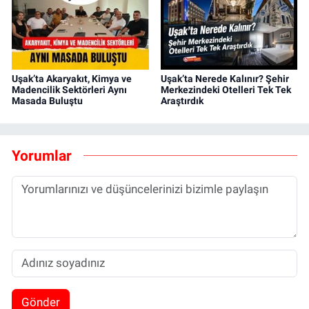
Uşak’ta Akaryakıt, Kimya ve
Uşak’ta Nerede Kalınır? Şehir
Madencilik Sektörleri Aynı
Merkezindeki Otelleri Tek Tek
Masada Buluştu
Araştırdık
Yorumlar
Gönder