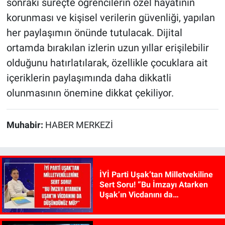
sonraki süreçte öğrencilerin özel hayatının
korunması ve kişisel verilerin güvenliği, yapılan
her paylaşımın önünde tutulacak. Dijital
ortamda bırakılan izlerin uzun yıllar erişilebilir
olduğunu hatırlatılarak, özellikle çocuklara ait
içeriklerin paylaşımında daha dikkatli
olunmasının önemine dikkat çekiliyor.
Muhabir:
HABER MERKEZİ
İYİ Parti Uşak’tan Milletvekiline
Sert Soru! “Bu İmzayı Atarken
Uşak’ın Vicdanını da
Düşündünüz mü?”