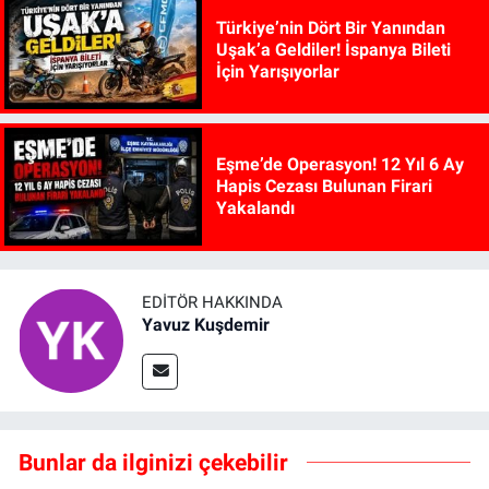
Türkiye’nin Dört Bir Yanından
Uşak’a Geldiler! İspanya Bileti
İçin Yarışıyorlar
Eşme’de Operasyon! 12 Yıl 6 Ay
Hapis Cezası Bulunan Firari
Yakalandı
EDITÖR HAKKINDA
Yavuz Kuşdemir
Bunlar da ilginizi çekebilir