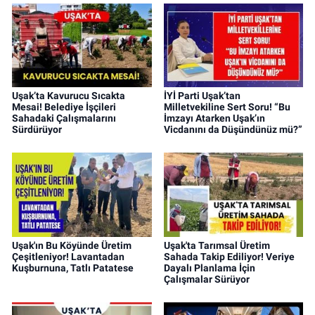
Uşak’ta Kavurucu Sıcakta
İYİ Parti Uşak’tan
Mesai! Belediye İşçileri
Milletvekiline Sert Soru! “Bu
Sahadaki Çalışmalarını
İmzayı Atarken Uşak’ın
Sürdürüyor
Vicdanını da Düşündünüz mü?”
Uşak'ın Bu Köyünde Üretim
Uşak'ta Tarımsal Üretim
Çeşitleniyor! Lavantadan
Sahada Takip Ediliyor! Veriye
Kuşburnuna, Tatlı Patatese
Dayalı Planlama İçin
Çalışmalar Sürüyor