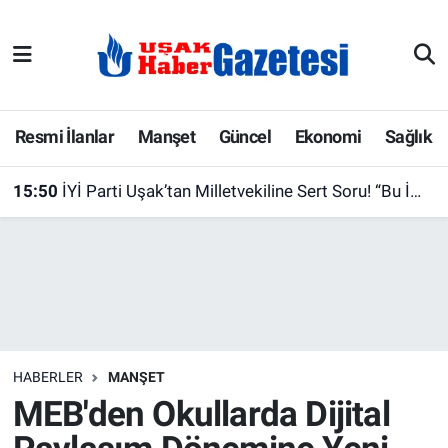
E-Gazete
Uşak Hava Durumu
Ekonomi
Uşak Trafik Yoğunluk Haritası
Resmi İlanlar
Manşet
Güncel
Ekonomi
Sağlık
Gazete İlanları
Süper Lig Puan Durumu ve Fikstür
15:50
İYİ Parti Uşak’tan Milletvekiline Sert Soru! “Bu İmzayı Atarken Uşak’ın Vicdanını da Düşündünüz mü?”
Güncel
Tüm Manşetler
Gündem
Son Dakika Haberleri
İlanlar
Haber Arşivi
HABERLER
MANŞET
Köşe Yazarları
MEB'den Okullarda Dijital
Kültür Sanat