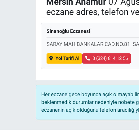
Mersin
Anamur
07 Ağus
eczane adres, telefon v
Manşet
Resmi İlanlar
Sinanoğlu Eczanesi
Sağlık
SARAY MAH.BANKALAR CAD.NO.81 SA
Son Dakika
Yol Tarifi Al
0 (324) 814 12 56
Spor
Uşak Haberleri
Her eczane gece boyunca açık olmayabilir, 
beklenmedik durumlar nedeniyle nöbete ge
eczanenin açık olduğunu telefon aracılığıyla 