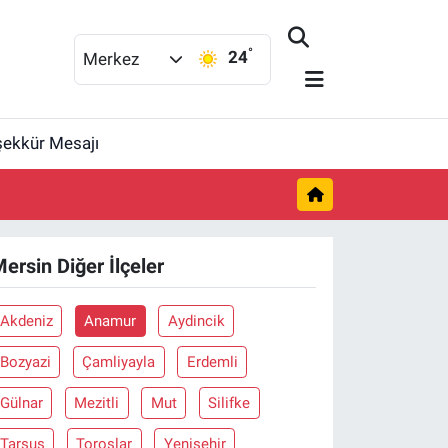
°
24
Merkez
şekkür Mesajı
ersin Diğer İlçeler
Akdeniz
Anamur
Aydincik
Bozyazi
Çamliyayla
Erdemli
Gülnar
Mezitli
Mut
Silifke
Tarsus
Toroslar
Yenişehir