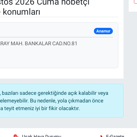
tos 2026 Cuma nöbetçi
e konumları
Anamur
RAY MAH. BANKALAR CAD.NO.81
bazıları sadece gerektiğinde açık kalabilir veya
lemeyebilir. Bu nedenle, yola çıkmadan önce
teyit etmeniz iyi bir fikir olacaktır.
Uşak Hava Durumu
E-Gazete