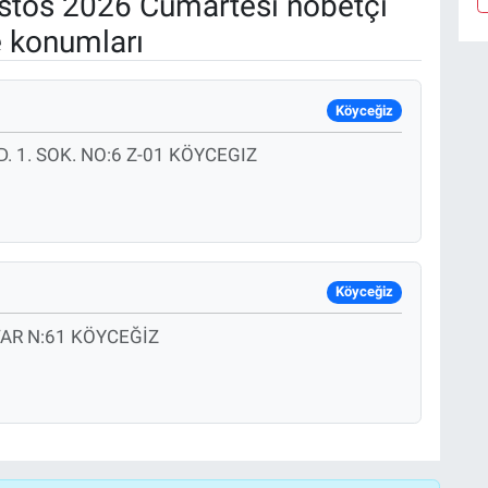
tos 2026 Cumartesi nöbetçi
e konumları
Köyceğiz
 1. SOK. NO:6 Z-01 KÖYCEGIZ
Köyceğiz
AR N:61 KÖYCEĞİZ