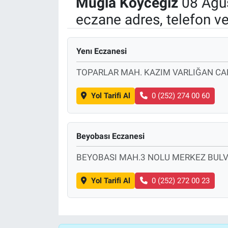
Muğla
Köyceğiz
08 Ağus
eczane adres, telefon v
Manşet
Resmi İlanlar
Yenı Eczanesi
Sağlık
TOPARLAR MAH. KAZIM VARLIĞAN CAD.
Son Dakika
Yol Tarifi Al
0 (252) 274 00 60
Spor
Beyobası Eczanesi
Uşak Haberleri
BEYOBASI MAH.3 NOLU MERKEZ BULV
Yol Tarifi Al
0 (252) 272 00 23