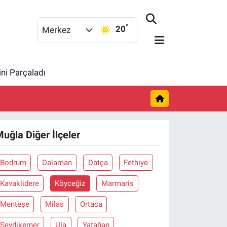
°
20
Merkez
ini Parçaladı
uğla Diğer İlçeler
Bodrum
Dalaman
Datça
Fethiye
Kavaklidere
Köyceğiz
Marmaris
Menteşe
Milas
Ortaca
Seydikemer
Ula
Yatağan