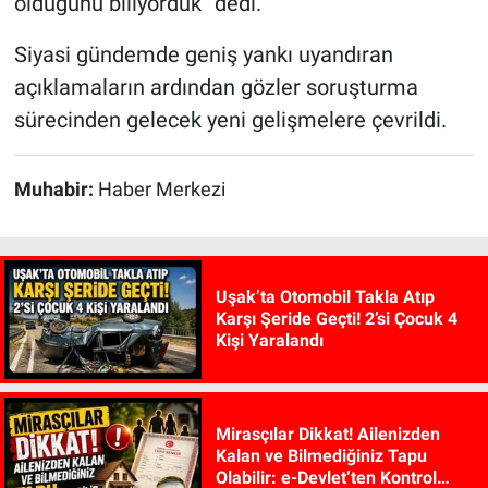
olduğunu biliyorduk” dedi.
Siyasi gündemde geniş yankı uyandıran
açıklamaların ardından gözler soruşturma
sürecinden gelecek yeni gelişmelere çevrildi.
Muhabir:
Haber Merkezi
Uşak’ta Otomobil Takla Atıp
Karşı Şeride Geçti! 2’si Çocuk 4
Kişi Yaralandı
Mirasçılar Dikkat! Ailenizden
Kalan ve Bilmediğiniz Tapu
Olabilir: e-Devlet’ten Kontrol