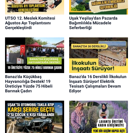
UTSO 12. Meslek Komitesi
Uşak Yeşilay'dan Pazarda
Ağustos Ayı Toplantısını
Bağımlılıkla Mücadele
Gerçekleştirdi
Seferberliği
Banaz'da Küçükbaş
Banaz'da 16 Derslikli İlkokulun
Hayvancılığa Destek! 19
İnşaatı Sürüyor! Elektrik
Üreticiye Yüzde 75 Hibeli
Tesisatı Çalışmaları Devam
Barınak Çadırı
Ediyor