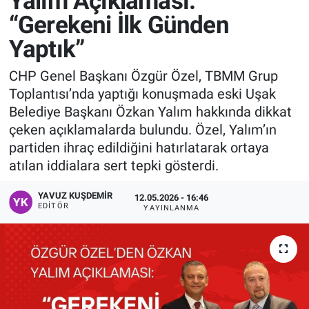
Yalım Açıklaması:
“Gerekeni İlk Günden
Manşet
Yaptık”
Resmi İlanlar
CHP Genel Başkanı Özgür Özel, TBMM Grup
Toplantısı’nda yaptığı konuşmada eski Uşak
Sağlık
Belediye Başkanı Özkan Yalım hakkında dikkat
çeken açıklamalarda bulundu. Özel, Yalım’ın
Son Dakika
partiden ihraç edildiğini hatırlatarak ortaya
atılan iddialara sert tepki gösterdi.
Spor
YAVUZ KUŞDEMIR
12.05.2026 - 16:46
Uşak Haberleri
EDITÖR
YAYINLANMA