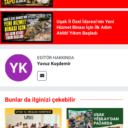
Edilebiliyor
Uşak İl Özel İdaresi’nin Yeni
Hizmet Binası İçin İlk Adım
Atıldı! Yıkım Başladı
EDITÖR HAKKINDA
Yavuz Kuşdemir
Bunlar da ilginizi çekebilir