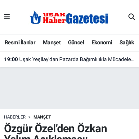
E-Gazete
Uşak Hava Durumu
Ekonomi
Uşak Trafik Yoğunluk Haritası
Resmi İlanlar
Manşet
Güncel
Ekonomi
Sağlık
Gazete İlanları
Süper Lig Puan Durumu ve Fikstür
19:00
Uşak Yeşilay'dan Pazarda Bağımlılıkla Mücadele Seferberliği
Güncel
Tüm Manşetler
Gündem
Son Dakika Haberleri
İlanlar
Haber Arşivi
HABERLER
MANŞET
Köşe Yazarları
Özgür Özel’den Özkan
Kültür Sanat