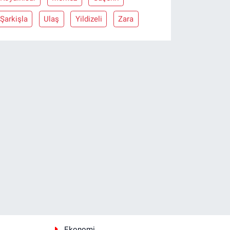
Şarkişla
Ulaş
Yildizeli
Zara
Ekonomi