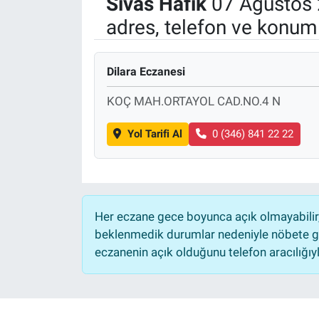
Sivas
Hafik
07 Ağustos 
adres, telefon ve konuml
Manşet
Resmi İlanlar
Dilara Eczanesi
Sağlık
KOÇ MAH.ORTAYOL CAD.NO.4 N
Son Dakika
Yol Tarifi Al
0 (346) 841 22 22
Spor
Uşak Haberleri
Her eczane gece boyunca açık olmayabilir, 
beklenmedik durumlar nedeniyle nöbete ge
eczanenin açık olduğunu telefon aracılığıyla 