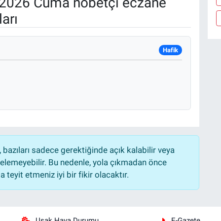
2026 Cuma nöbetçi eczane
arı
Hafik
bazıları sadece gerektiğinde açık kalabilir veya
lemeyebilir. Bu nedenle, yola çıkmadan önce
teyit etmeniz iyi bir fikir olacaktır.
Uşak Hava Durumu
E-Gazete