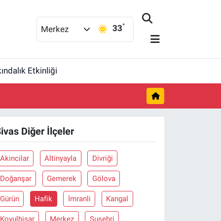
°
33
Merkez
ndalık Etkinliği
ivas Diğer İlçeler
Akincilar
Altinyayla
Divriği
Doğanşar
Gemerek
Gölova
Gürün
Hafik
İmranli
Kangal
Koyulhisar
Merkez
Suşehri