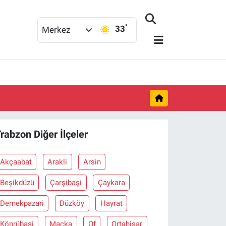
°
33
Merkez
rabzon Diğer İlçeler
Akçaabat
Arakli
Arsin
Beşikdüzü
Çarşibaşi
Çaykara
Dernekpazari
Düzköy
Hayrat
Köprübaşi
Maçka
Of
Ortahisar