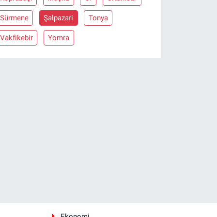
Sürmene
Şalpazari
Tonya
Vakfikebir
Yomra
Ekonomi