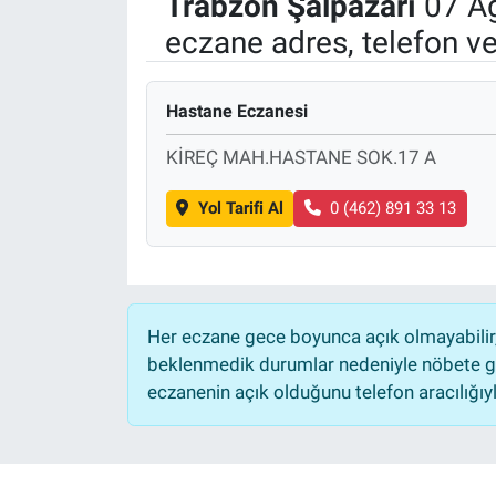
Trabzon
Şalpazarı
07 Ağ
eczane adres, telefon v
Manşet
Resmi İlanlar
Hastane Eczanesi
Sağlık
KİREÇ MAH.HASTANE SOK.17 A
Son Dakika
Yol Tarifi Al
0 (462) 891 33 13
Spor
Uşak Haberleri
Her eczane gece boyunca açık olmayabilir, 
beklenmedik durumlar nedeniyle nöbete ge
eczanenin açık olduğunu telefon aracılığıyla 