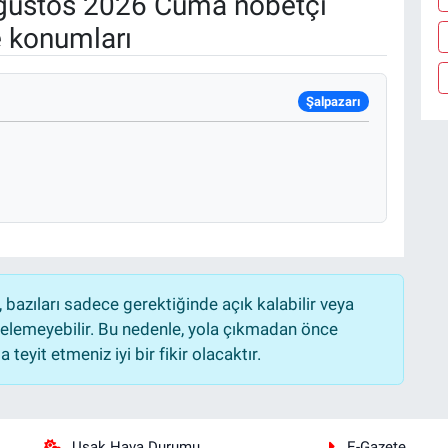
ustos 2026 Cuma nöbetçi
e konumları
Şalpazarı
bazıları sadece gerektiğinde açık kalabilir veya
lemeyebilir. Bu nedenle, yola çıkmadan önce
teyit etmeniz iyi bir fikir olacaktır.
Uşak Hava Durumu
E-Gazete