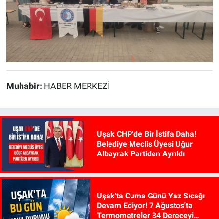
Muhabir:
HABER MERKEZİ
Uşak CHP'de Bir İstifa Daha!
Belediye Meclis Üyesi Uğur
Albayrak Partiden Ayrıldı
Uşak'ta Cuma Günü Yaz Sıcağı
Devam Ediyor! 7 Ağustos'ta
Termometreler 34 Dereceyi