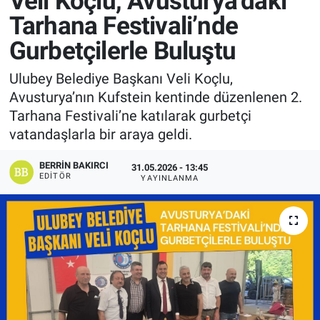
Veli Koçlu, Avusturya’daki
Tarhana Festivali’nde
Manşet
Gurbetçilerle Buluştu
Resmi İlanlar
Ulubey Belediye Başkanı Veli Koçlu,
Avusturya’nın Kufstein kentinde düzenlenen 2.
Sağlık
Tarhana Festivali’ne katılarak gurbetçi
vatandaşlarla bir araya geldi.
Son Dakika
BERRIN BAKIRCI
31.05.2026 - 13:45
Spor
EDITÖR
YAYINLANMA
Uşak Haberleri