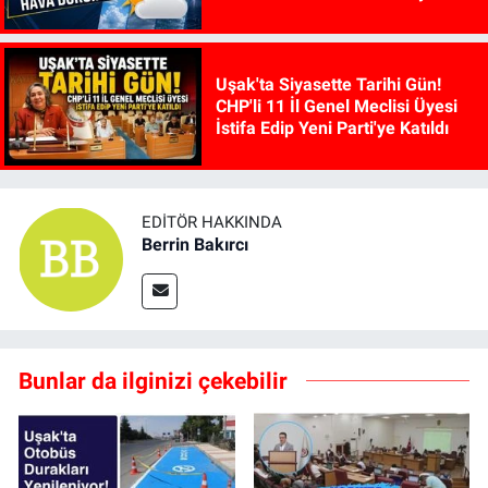
Gösterecek
Uşak'ta Siyasette Tarihi Gün!
CHP'li 11 İl Genel Meclisi Üyesi
İstifa Edip Yeni Parti'ye Katıldı
EDITÖR HAKKINDA
Berrin Bakırcı
Bunlar da ilginizi çekebilir