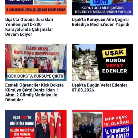
Uşak'ta Otobüs Durakları
Uşak'ta Koruyucu Aile Çağrısı
Yenileniyor! D-300
Belediye Meclisi'nden Yapıldı
Karayolu'nda Çalışmalar
Devam Ediyor
Eşmeli Öğrenciler Kick Boksta
Uşak'ta Bugün Vefat Edenler
Kürsüye Çıktı! Denizli'den 1
07.08.2026
Altın, 2 Gümüş Madalya ile
Döndüler