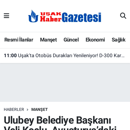
E-Gazete
Uşak Hava Durumu
Ekonomi
Uşak Trafik Yoğunluk Haritası
Resmi İlanlar
Manşet
Güncel
Ekonomi
Sağlık
Gazete İlanları
Süper Lig Puan Durumu ve Fikstür
11:00
Uşak'ta Otobüs Durakları Yenileniyor! D-300 Karayolu'nda Çalışmalar Devam Ediyor
Güncel
Tüm Manşetler
Gündem
Son Dakika Haberleri
İlanlar
Haber Arşivi
HABERLER
MANŞET
Köşe Yazarları
Ulubey Belediye Başkanı
Kültür Sanat