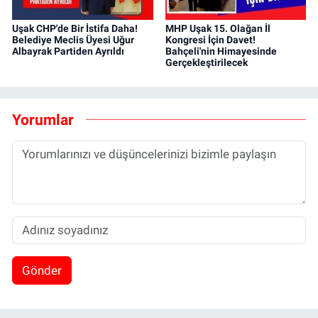
Uşak CHP'de Bir İstifa Daha!
MHP Uşak 15. Olağan İl
Belediye Meclis Üyesi Uğur
Kongresi İçin Davet!
Albayrak Partiden Ayrıldı
Bahçeli'nin Himayesinde
Gerçekleştirilecek
Yorumlar
Gönder