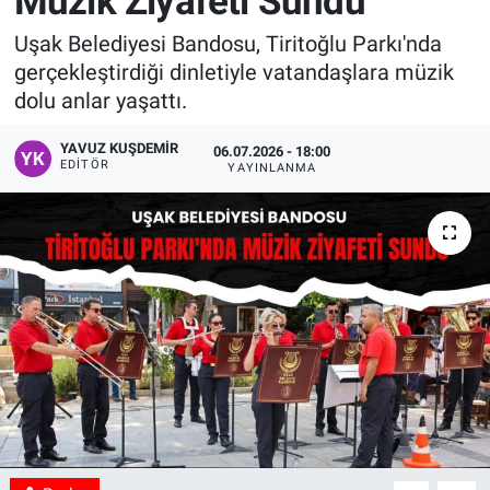
Müzik Ziyafeti Sundu
Manşet
Uşak Belediyesi Bandosu, Tiritoğlu Parkı'nda
gerçekleştirdiği dinletiyle vatandaşlara müzik
Resmi İlanlar
dolu anlar yaşattı.
Sağlık
YAVUZ KUŞDEMIR
06.07.2026 - 18:00
EDITÖR
YAYINLANMA
Son Dakika
Spor
Uşak Haberleri