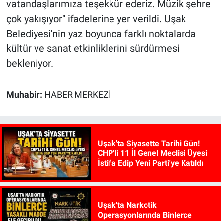
vatandaşlarımıza teşekkür ederiz. Müzik şehre
çok yakışıyor" ifadelerine yer verildi. Uşak
Belediyesi'nin yaz boyunca farklı noktalarda
kültür ve sanat etkinliklerini sürdürmesi
bekleniyor.
Muhabir:
HABER MERKEZİ
Uşak'ta Siyasette Tarihi Gün!
CHP'li 11 İl Genel Meclisi Üyesi
İstifa Edip Yeni Parti'ye Katıldı
Uşak'ta Narkotik
Operasyonlarında Binlerce