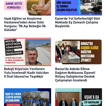
Uşak Eğitim ve Araştırma
Eşme'de Yol Seferberliği! Dört
Hastanesi'nden Anne Sütü
Noktada Eş Zamanlı Çalışma
Vurgusu: "İlk Aşı Bebeğin İlk
Başlatıldı
Sütüdür"
Bekişli Köyü'nün Yenilenen
Banaz'da Askıda Elbise
Yolu İncelendi! Kadir Uslu'dan
Dağıtım Noktasına Ziyaret!
İl Özel İdaresi'ne Teşekkür
İhtiyaç Sahiplerine Destek
Çalışmaları İncelendi