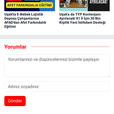
Uşak'ta E-Bebek Lojistik
Uşak'a da TYP Kontenjanı
Deposu Çalışanlarına
Ayrılacak! 81 İl İçin 30 Bin
AFAD'dan Afet Farkındalık
Kişilik Yeni İstihdam Desteği
Eğitimi
Yorumlar
Gönder