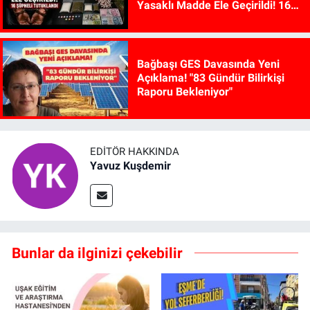
Yasaklı Madde Ele Geçirildi! 16
Şüpheli Tutuklandı
Bağbaşı GES Davasında Yeni
Açıklama! "83 Gündür Bilirkişi
Raporu Bekleniyor"
EDITÖR HAKKINDA
Yavuz Kuşdemir
Bunlar da ilginizi çekebilir