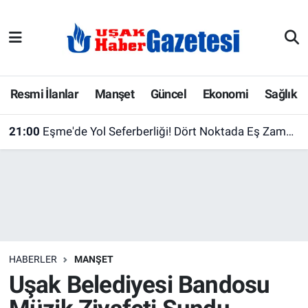
E-Gazete
Uşak Hava Durumu
Ekonomi
Uşak Trafik Yoğunluk Haritası
Resmi İlanlar
Manşet
Güncel
Ekonomi
Sağlık
Gazete İlanları
Süper Lig Puan Durumu ve Fikstür
21:00
Eşme'de Yol Seferberliği! Dört Noktada Eş Zamanlı Çalışma Başlatıldı
Güncel
Tüm Manşetler
Gündem
Son Dakika Haberleri
İlanlar
Haber Arşivi
HABERLER
MANŞET
Köşe Yazarları
Uşak Belediyesi Bandosu
Kültür Sanat