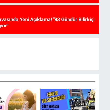
vasında Yeni Açıklama! "83 Gündür Bilirkişi
yor"