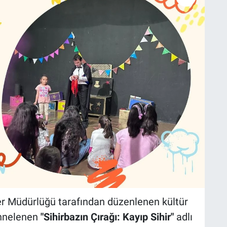
ler Müdürlüğü tarafından düzenlenen kültür
ahnelenen
"Sihirbazın Çırağı: Kayıp Sihir"
adlı