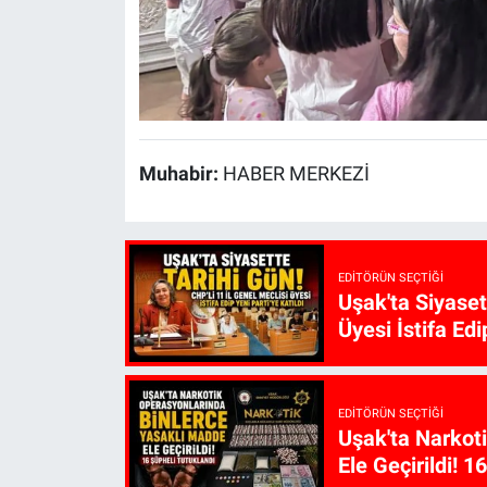
Muhabir:
HABER MERKEZİ
EDITÖRÜN SEÇTIĞI
Uşak'ta Siyaset
Üyesi İstifa Edi
EDITÖRÜN SEÇTIĞI
Uşak'ta Narkot
Ele Geçirildi! 1