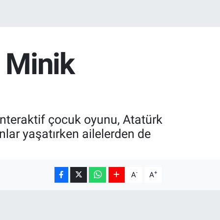
 Minik
 interaktif çocuk oyunu, Atatürk
nlar yaşatırken ailelerden de
-
+
A
A