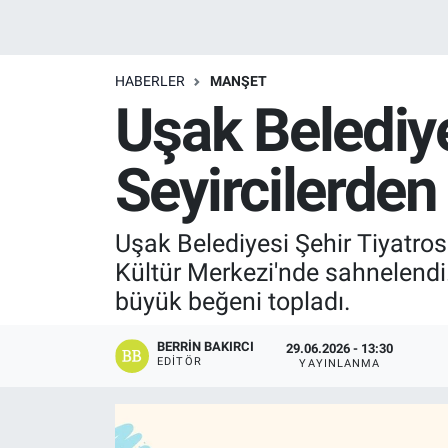
Manşet
HABERLER
MANŞET
Resmi İlanlar
Uşak Belediye
Sağlık
Seyircilerden
Son Dakika
Uşak Belediyesi Şehir Tiyatrosu
Spor
Kültür Merkezi'nde sahnelendi.
Uşak Haberleri
büyük beğeni topladı.
BERRIN BAKIRCI
29.06.2026 - 13:30
EDITÖR
YAYINLANMA