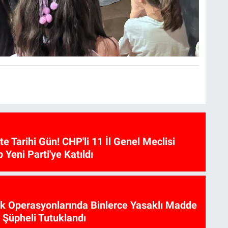
te Tarihi Gün! CHP'li 11 İl Genel Meclisi
p Yeni Parti'ye Katıldı
ik Operasyonlarında Binlerce Yasaklı Madde
6 Şüpheli Tutuklandı