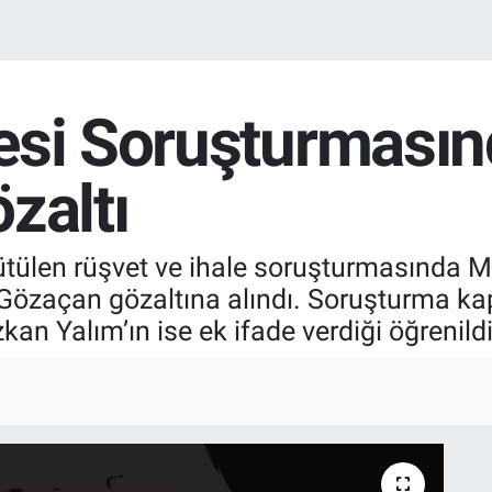
esi Soruşturmasın
zaltı
ütülen rüşvet ve ihale soruşturmasında 
özaçan gözaltına alındı. Soruşturma ka
an Yalım’ın ise ek ifade verdiği öğrenildi