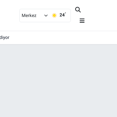
°
24
Merkez
diyor