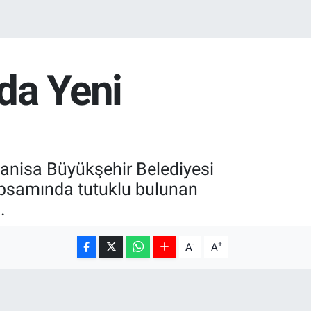
da Yeni
Manisa Büyükşehir Belediyesi
psamında tutuklu bulunan
.
-
+
A
A