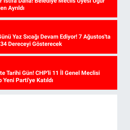
 İstifa Daha! Belediye Meclis Üyesi Uğur
en Ayrıldı
ünü Yaz Sıcağı Devam Ediyor! 7 Ağustos'ta
34 Dereceyi Gösterecek
te Tarihi Gün! CHP'li 11 İl Genel Meclisi
p Yeni Parti'ye Katıldı