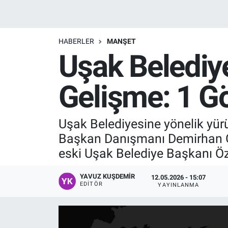
Manşet
HABERLER
MANŞET
Resmi İlanlar
Uşak Belediy
Sağlık
Gelişme: 1 Gö
Son Dakika
Uşak Belediyesine yönelik yür
Spor
Başkan Danışmanı Demirhan G
Uşak Haberleri
eski Uşak Belediye Başkanı Özk
YAVUZ KUŞDEMIR
12.05.2026 - 15:07
EDITÖR
YAYINLANMA