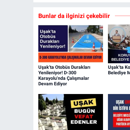
Bunlar da ilginizi çekebilir
Uşak'ta Otobüs Durakları
Uşak'ta Ko
Yenileniyor! D-300
Belediye M
Karayolu'nda Çalışmalar
Devam Ediyor