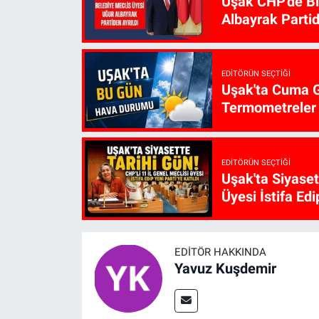
Uşak CHP'de Bir
Albayrak Partid
EDITÖRÜN SEÇTIĞI
Uşak'ta Cuma G
Termometreler 
EDITÖRÜN SEÇTIĞI
Uşak'ta Siyaset
Üyesi İstifa Edi
EDITÖR HAKKINDA
Yavuz Kuşdemir