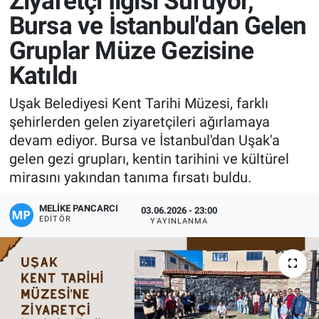
Ziyaretçi İlgisi Sürüyor,
Bursa ve İstanbul'dan Gelen
Manşet
Gruplar Müze Gezisine
Resmi İlanlar
Katıldı
Sağlık
Uşak Belediyesi Kent Tarihi Müzesi, farklı
şehirlerden gelen ziyaretçileri ağırlamaya
Son Dakika
devam ediyor. Bursa ve İstanbul'dan Uşak'a
gelen gezi grupları, kentin tarihini ve kültürel
Spor
mirasını yakından tanıma fırsatı buldu.
Uşak Haberleri
MELIKE PANCARCI
03.06.2026 - 23:00
EDITÖR
YAYINLANMA