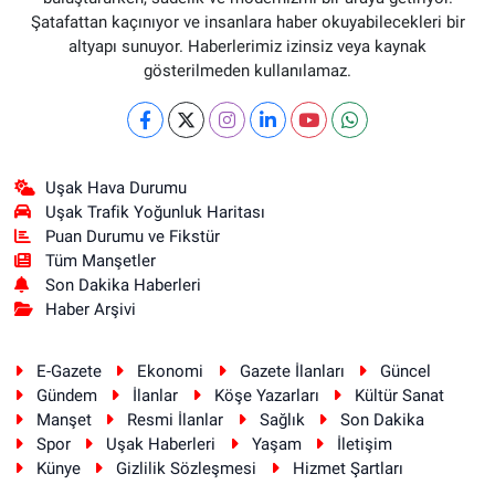
Şatafattan kaçınıyor ve insanlara haber okuyabilecekleri bir
altyapı sunuyor. Haberlerimiz izinsiz veya kaynak
gösterilmeden kullanılamaz.
Uşak Hava Durumu
Uşak Trafik Yoğunluk Haritası
Puan Durumu ve Fikstür
Tüm Manşetler
Son Dakika Haberleri
Haber Arşivi
E-Gazete
Ekonomi
Gazete İlanları
Güncel
Gündem
İlanlar
Köşe Yazarları
Kültür Sanat
Manşet
Resmi İlanlar
Sağlık
Son Dakika
Spor
Uşak Haberleri
Yaşam
İletişim
Künye
Gizlilik Sözleşmesi
Hizmet Şartları