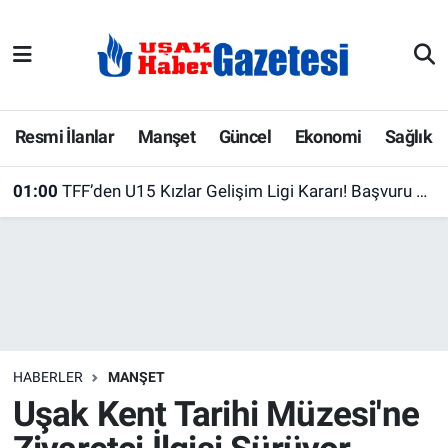
E-Gazete
Uşak Hava Durumu
Ekonomi
Uşak Trafik Yoğunluk Haritası
Resmi İlanlar
Manşet
Güncel
Ekonomi
Sağlık
Gazete İlanları
Süper Lig Puan Durumu ve Fikstür
01:00
TFF’den U15 Kızlar Gelişim Ligi Kararı! Başvuru Süresi Uzatıldı
Güncel
Tüm Manşetler
Gündem
Son Dakika Haberleri
İlanlar
Haber Arşivi
HABERLER
MANŞET
Köşe Yazarları
Uşak Kent Tarihi Müzesi'ne
Kültür Sanat