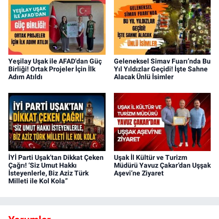
Yeşilay Uşak ile AFAD'dan Güç
Geleneksel Simav Fuarı’nda Bu
Birliği! Ortak Projeler İçin İlk
Yıl Yıldızlar Geçidi! İşte Sahne
Adım Atıldı
Alacak Ünlü İsimler
İYİ Parti Uşak’tan Dikkat Çeken
Uşak İl Kültür ve Turizm
Çağrı! ‘Siz Umut Hakkı
Müdürü Yavuz Çakar’dan Uşşak
İsteyenlerle, Biz Aziz Türk
Aşevi’ne Ziyaret
Milleti ile Kol Kola”