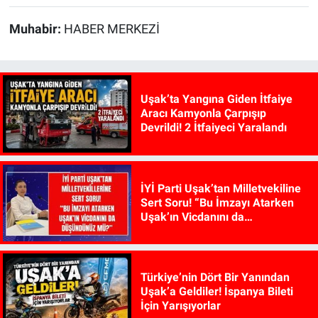
Muhabir:
HABER MERKEZİ
Uşak’ta Yangına Giden İtfaiye
Aracı Kamyonla Çarpışıp
Devrildi! 2 İtfaiyeci Yaralandı
İYİ Parti Uşak’tan Milletvekiline
Sert Soru! “Bu İmzayı Atarken
Uşak’ın Vicdanını da
Düşündünüz mü?”
Türkiye’nin Dört Bir Yanından
Uşak’a Geldiler! İspanya Bileti
İçin Yarışıyorlar