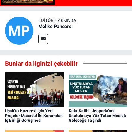
EDITÖR HAKKINDA
Melike Pancarcı
Bunlar da ilginizi çekebilir
Uşak’ta Huzurevi İçin Yeni
Kula-Salihli Jeoparkı'nda
Projeler Masada! İki Kurumdan
Unutulmaya Yüz Tutan Meslek
İş Birliği Görüşmesi
Geleceğe Taşındı