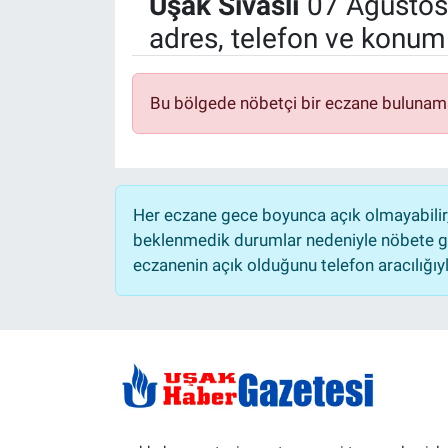
Uşak
Sivaslı
07 Ağustos
adres, telefon ve konuml
Manşet
Resmi İlanlar
Bu bölgede nöbetçi bir eczane bulunam
Sağlık
Son Dakika
Her eczane gece boyunca açık olmayabilir, 
Spor
beklenmedik durumlar nedeniyle nöbete ge
eczanenin açık olduğunu telefon aracılığıyla 
Uşak Haberleri