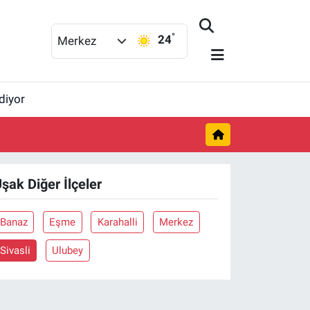
°
24
Merkez
diyor
şak Diğer İlçeler
Banaz
Eşme
Karahalli
Merkez
Sivasli
Ulubey