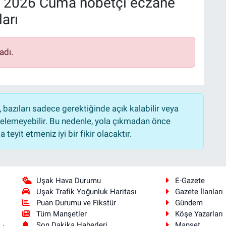
 2026 Cuma nöbetçi eczane
arı
adı.
bazıları sadece gerektiğinde açık kalabilir veya
lemeyebilir. Bu nedenle, yola çıkmadan önce
teyit etmeniz iyi bir fikir olacaktır.
Uşak Hava Durumu
E-Gazete
Uşak Trafik Yoğunluk Haritası
Gazete İlanları
Puan Durumu ve Fikstür
Gündem
Tüm Manşetler
Köşe Yazarları
Son Dakika Haberleri
Manşet