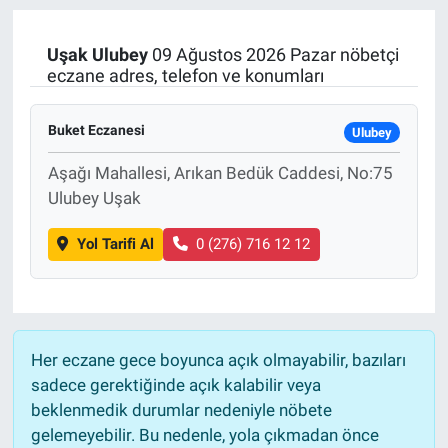
Manşet
Uşak
Ulubey
09 Ağustos 2026 Pazar nöbetçi
eczane adres, telefon ve konumları
Resmi İlanlar
Buket Eczanesi
Ulubey
Sağlık
Aşağı Mahallesi, Arıkan Bedük Caddesi, No:75
Son Dakika
Ulubey Uşak
Spor
Yol Tarifi Al
0 (276) 716 12 12
Uşak Haberleri
Her eczane gece boyunca açık olmayabilir, bazıları
sadece gerektiğinde açık kalabilir veya
beklenmedik durumlar nedeniyle nöbete
gelemeyebilir. Bu nedenle, yola çıkmadan önce