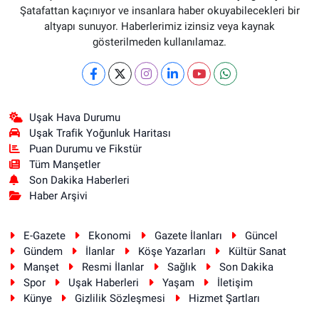
Şatafattan kaçınıyor ve insanlara haber okuyabilecekleri bir
altyapı sunuyor. Haberlerimiz izinsiz veya kaynak
gösterilmeden kullanılamaz.
Uşak Hava Durumu
Uşak Trafik Yoğunluk Haritası
Puan Durumu ve Fikstür
Tüm Manşetler
Son Dakika Haberleri
Haber Arşivi
E-Gazete
Ekonomi
Gazete İlanları
Güncel
Gündem
İlanlar
Köşe Yazarları
Kültür Sanat
Manşet
Resmi İlanlar
Sağlık
Son Dakika
Spor
Uşak Haberleri
Yaşam
İletişim
Künye
Gizlilik Sözleşmesi
Hizmet Şartları