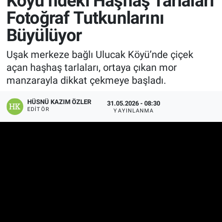
Köyü’ndeki Haşhaş Tarlaları
Fotoğraf Tutkunlarını
Manşet
Büyülüyor
Resmi İlanlar
Uşak merkeze bağlı Ulucak Köyü’nde çiçek
açan haşhaş tarlaları, ortaya çıkan mor
Sağlık
manzarayla dikkat çekmeye başladı.
Son Dakika
HÜSNÜ KAZIM ÖZLER
31.05.2026 - 08:30
EDITÖR
YAYINLANMA
Spor
Uşak Haberleri