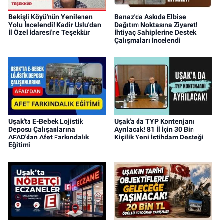
Bekişli Köyü'nün Yenilenen
Banaz'da Askıda Elbise
Yolu İncelendi! Kadir Uslu'dan
Dağıtım Noktasına Ziyaret!
İl Özel İdaresi'ne Teşekkür
İhtiyaç Sahiplerine Destek
Çalışmaları İncelendi
Uşak'ta E-Bebek Lojistik
Uşak'a da TYP Kontenjanı
Deposu Çalışanlarına
Ayrılacak! 81 İl İçin 30 Bin
AFAD'dan Afet Farkındalık
Kişilik Yeni İstihdam Desteği
Eğitimi