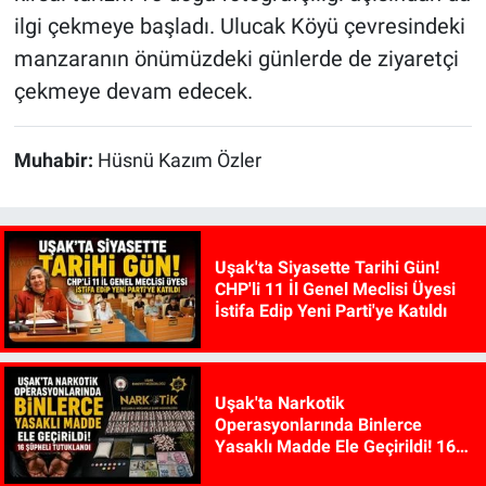
ilgi çekmeye başladı. Ulucak Köyü çevresindeki
manzaranın önümüzdeki günlerde de ziyaretçi
çekmeye devam edecek.
Muhabir:
Hüsnü Kazım Özler
Uşak'ta Siyasette Tarihi Gün!
CHP'li 11 İl Genel Meclisi Üyesi
İstifa Edip Yeni Parti'ye Katıldı
Uşak'ta Narkotik
Operasyonlarında Binlerce
Yasaklı Madde Ele Geçirildi! 16
Şüpheli Tutuklandı