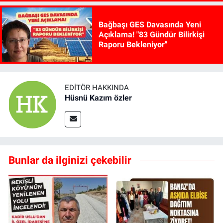
Bağbaşı GES Davasında Yeni
Açıklama! "83 Gündür Bilirkişi
Raporu Bekleniyor"
EDITÖR HAKKINDA
Hüsnü Kazım özler
Bunlar da ilginizi çekebilir