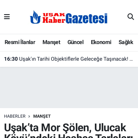
E-Gazete
Uşak Hava Durumu
Ekonomi
Uşak Trafik Yoğunluk Haritası
Resmi İlanlar
Manşet
Güncel
Ekonomi
Sağlık
Gazete İlanları
Süper Lig Puan Durumu ve Fikstür
16:30
Uşak'ın Tarihi Objektiflerle Geleceğe Taşınacak! 20 Bin TL Ödüllü Fotoğraf Yarışması
Güncel
Tüm Manşetler
Gündem
Son Dakika Haberleri
İlanlar
Haber Arşivi
HABERLER
MANŞET
Köşe Yazarları
Uşak’ta Mor Şölen, Ulucak
Kültür Sanat