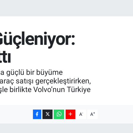
Güçleniyor:
tı
nda güçlü bir büyüme
aç satışı gerçekleştirirken,
le birlikte Volvo’nun Türkiye
-
+
A
A