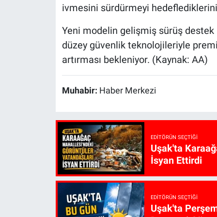
ivmesini sürdürmeyi hedeflediklerini 
Yeni modelin gelişmiş sürüş destek si
düzey güvenlik teknolojileriyle pr
artırması bekleniyor. (Kaynak: AA)
Muhabir:
Haber Merkezi
EDITÖRÜN SEÇTIĞI
Uşak'ta Karaağ
İsyan Ettirdi
EDITÖRÜN SEÇTIĞI
Uşak'ta Perşem