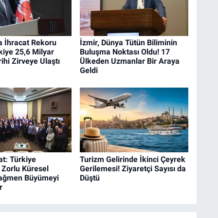
İhracat Rekoru
İzmir, Dünya Tütün Biliminin
rkiye 25,6 Milyar
Buluşma Noktası Oldu! 17
ihi Zirveye Ulaştı
Ülkeden Uzmanlar Bir Araya
Geldi
t: Türkiye
Turizm Gelirinde İkinci Çeyrek
 Zorlu Küresel
Gerilemesi! Ziyaretçi Sayısı da
Rağmen Büyümeyi
Düştü
r