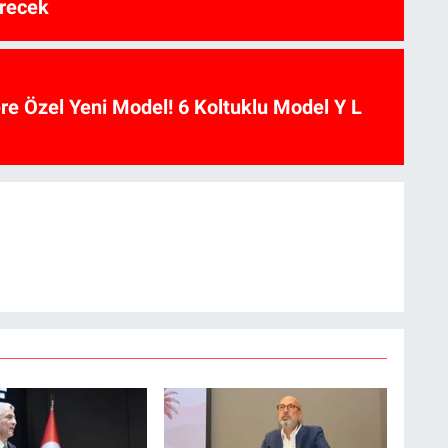
recek
ere Özel Yeni Model! 6 Koltuklu Model Y L