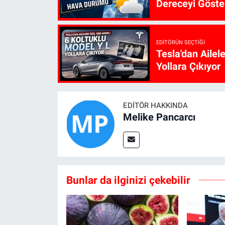
Dereceyi Göste
EDITÖRÜN SEÇTIĞI
Tesla'dan Ailel
Yollara Çıkıyor
EDITÖR HAKKINDA
Melike Pancarcı
Bunlar da ilginizi çekebilir