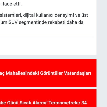
ifade etti.
stemleri, dijital kullanıcı deneyimi ve üst
emium SUV segmentinde rekabeti daha da
aç Mahallesi'ndeki Görüntüler Vatandaşları
be Günü Sıcak Alarmı! Termometreler 34