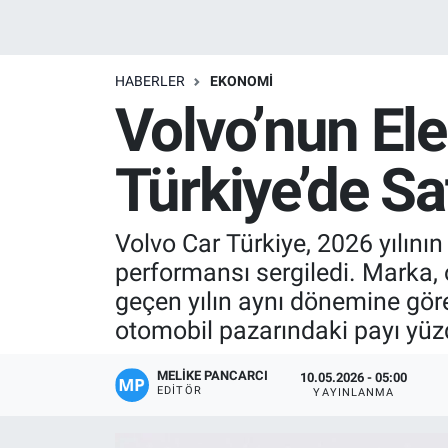
Manşet
HABERLER
EKONOMI
Resmi İlanlar
Volvo’nun Ele
Sağlık
Türkiye’de Sa
Son Dakika
Volvo Car Türkiye, 2026 yılını
Spor
performansı sergiledi. Marka, 
Uşak Haberleri
geçen yılın aynı dönemine göre 
otomobil pazarındaki payı yüzd
MELIKE PANCARCI
10.05.2026 - 05:00
EDITÖR
YAYINLANMA