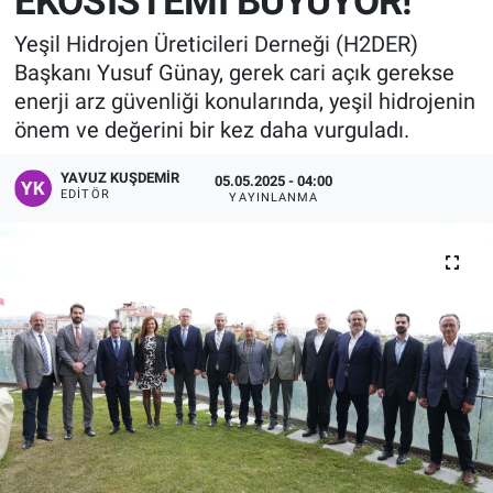
EKOSİSTEMİ BÜYÜYOR!
Manşet
Yeşil Hidrojen Üreticileri Derneği (H2DER)
Başkanı Yusuf Günay, gerek cari açık gerekse
Resmi İlanlar
enerji arz güvenliği konularında, yeşil hidrojenin
önem ve değerini bir kez daha vurguladı.
Sağlık
YAVUZ KUŞDEMIR
05.05.2025 - 04:00
EDITÖR
YAYINLANMA
Son Dakika
Spor
Uşak Haberleri