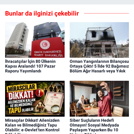
Bunlar da ilginizi çekebilir
İhracatçılar İçin 80 Ülkenin
Orman Yangınlarının Bilançosu
Kapısı Aralandı! 107 Pazar
Ortaya Çıktı! 5 İlde 92 Bağımsız
Raporu Yayımlandı
Bölüm Ağır Hasarlı veya Yıkık
Mirasçılar Dikkat! Ailenizden
Siber Suçluların Hedefi
Kalan ve Bilmediğiniz Tapu
Olmayın! Sosyal Medyada
Olabilir: e-Devlet’ten Kontrol
Paylaşım Yaparken Bu 10