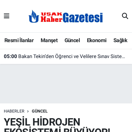
E-Gazete
Uşak Hava Durumu
Ekonomi
Uşak Trafik Yoğunluk Haritası
Resmi İlanlar
Manşet
Güncel
Ekonomi
Sağlık
Gazete İlanları
Süper Lig Puan Durumu ve Fikstür
05:00
Bakan Tekin’den Öğrenci ve Velilere Sınav Sistemi Açıklaması: Değişiklik Olacak mı?
Güncel
Tüm Manşetler
Gündem
Son Dakika Haberleri
İlanlar
Haber Arşivi
HABERLER
GÜNCEL
Köşe Yazarları
YEŞİL HİDROJEN
Kültür Sanat