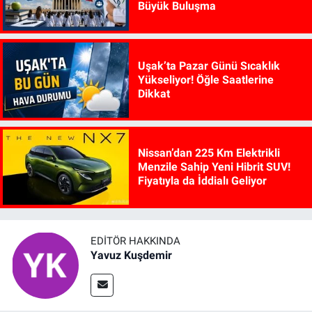
Büyük Buluşma
Uşak’ta Pazar Günü Sıcaklık
Yükseliyor! Öğle Saatlerine
Dikkat
Nissan’dan 225 Km Elektrikli
Menzile Sahip Yeni Hibrit SUV!
Fiyatıyla da İddialı Geliyor
EDITÖR HAKKINDA
Yavuz Kuşdemir