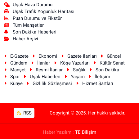
Uşak Hava Durumu
Uşak Trafik Yoğunluk Haritası
Puan Durumu ve Fikstür
Tüm Manşetler
Son Dakika Haberleri
Haber Arşivi
E-Gazete
Ekonomi
Gazete İlanları
Güncel
Gündem
İlanlar
Köşe Yazarları
Kültür Sanat
Manşet
Resmi İlanlar
Sağlık
Son Dakika
Spor
Uşak Haberleri
Yaşam
İletişim
Künye
Gizlilik Sözleşmesi
Hizmet Şartları
RSS
Copyright © 2025. Her hakkı saklıdır.
Haber Yazılımı:
TE Bilişim