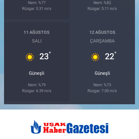
Nem: %77
Nem: %82
Rüzgar: 5.31 m/s
Rüzgar: 5.11 m/s
11 AĞUSTOS
12 AĞUSTOS
SALI
ÇARŞAMBA
°
°
23
22
Güneşli
Güneşli
Nem: %79
Nem: %73
Rüzgar: 6.39 m/s
Rüzgar: 7.00 m/s