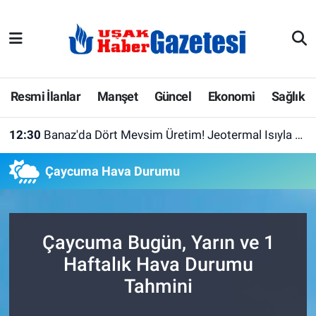
E-Gazete
Uşak Hava Durumu
Ekonomi
Uşak Trafik Yoğunluk Haritası
Resmi İlanlar
Manşet
Güncel
Ekonomi
Sağlık
Gazete İlanları
Süper Lig Puan Durumu ve Fikstür
12:30
Banaz'da Dört Mevsim Üretim! Jeotermal Isıyla Yılda 12 Ay Sebze ve Meyve Yetiştiriliyor
Güncel
Tüm Manşetler
Çaycuma Hava Durumu
Gündem
Son Dakika Haberleri
İlanlar
Haber Arşivi
Çaycuma Bugün, Yarın ve 1
Haftalık Hava Durumu
Köşe Yazarları
Tahmini
Kültür Sanat