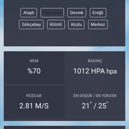
Alaplı
Çaycuma
Devrek
Ereğli
Gökçebey
Kilimli
Kozlu
Merkez
NEM
BASINÇ
%70
1012 HPA
hpa
RÜZGAR
EN DÜŞÜK / EN YÜKSEK
°
°
2.81 M/S
21
/ 25