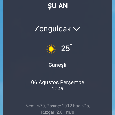
ŞU AN
Manşet
Resmi İlanlar
Zonguldak
Sağlık
°
25
Son Dakika
Spor
Güneşli
Uşak Haberleri
06 Ağustos Perşembe
12:45
Nem: %70, Basınç: 1012 hpa hPa,
Rüzgar: 2.81 m/s