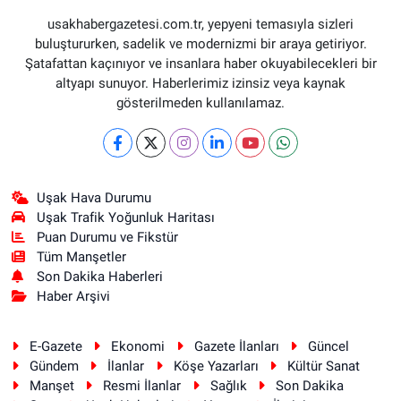
usakhabergazetesi.com.tr, yepyeni temasıyla sizleri
buluştururken, sadelik ve modernizmi bir araya getiriyor.
Şatafattan kaçınıyor ve insanlara haber okuyabilecekleri bir
altyapı sunuyor. Haberlerimiz izinsiz veya kaynak
gösterilmeden kullanılamaz.
Uşak Hava Durumu
Uşak Trafik Yoğunluk Haritası
Puan Durumu ve Fikstür
Tüm Manşetler
Son Dakika Haberleri
Haber Arşivi
E-Gazete
Ekonomi
Gazete İlanları
Güncel
Gündem
İlanlar
Köşe Yazarları
Kültür Sanat
Manşet
Resmi İlanlar
Sağlık
Son Dakika