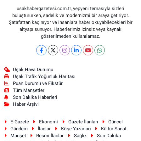
usakhabergazetesi.com.tr, yepyeni temasıyla sizleri
buluştururken, sadelik ve modernizmi bir araya getiriyor.
Şatafattan kaçınıyor ve insanlara haber okuyabilecekleri bir
altyapı sunuyor. Haberlerimiz izinsiz veya kaynak
gösterilmeden kullanılamaz.
Uşak Hava Durumu
Uşak Trafik Yoğunluk Haritası
Puan Durumu ve Fikstür
Tüm Manşetler
Son Dakika Haberleri
Haber Arşivi
E-Gazete
Ekonomi
Gazete İlanları
Güncel
Gündem
İlanlar
Köşe Yazarları
Kültür Sanat
Manşet
Resmi İlanlar
Sağlık
Son Dakika