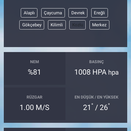
Alaplı
Çaycuma
Devrek
Ereğli
Gökçebey
Kilimli
Kozlu
Merkez
NEM
BASINÇ
%81
1008 HPA
hpa
RÜZGAR
EN DÜŞÜK / EN YÜKSEK
°
°
1.00 M/S
21
/ 26