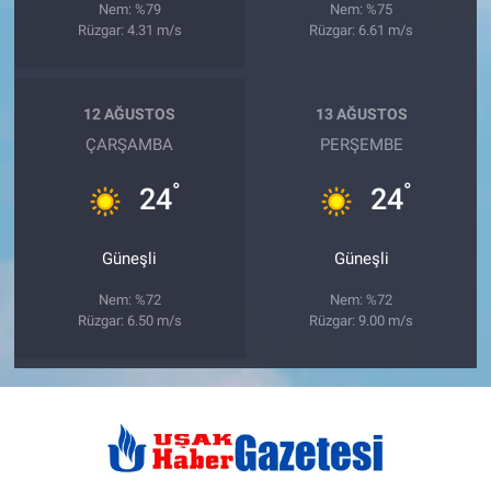
Nem: %79
Nem: %75
Rüzgar: 4.31 m/s
Rüzgar: 6.61 m/s
12 AĞUSTOS
13 AĞUSTOS
ÇARŞAMBA
PERŞEMBE
°
°
24
24
Güneşli
Güneşli
Nem: %72
Nem: %72
Rüzgar: 6.50 m/s
Rüzgar: 9.00 m/s