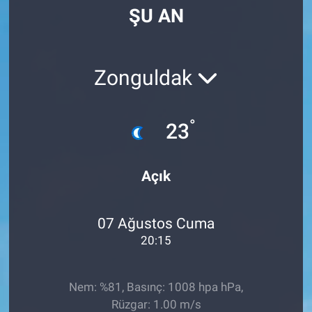
ŞU AN
Manşet
Resmi İlanlar
Zonguldak
Sağlık
°
23
Son Dakika
Spor
Açık
Uşak Haberleri
07 Ağustos Cuma
20:15
Nem: %81, Basınç: 1008 hpa hPa,
Rüzgar: 1.00 m/s