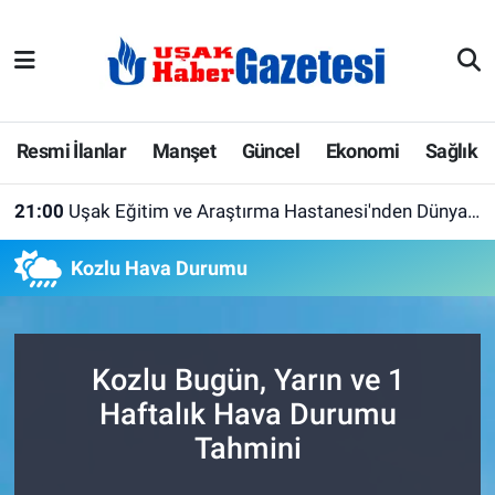
E-Gazete
Uşak Hava Durumu
Ekonomi
Uşak Trafik Yoğunluk Haritası
Resmi İlanlar
Manşet
Güncel
Ekonomi
Sağlık
Gazete İlanları
Süper Lig Puan Durumu ve Fikstür
21:00
Uşak Eğitim ve Araştırma Hastanesi'nden Dünya Emzirme Haftası'na Özel Farkındalık Etkinliği
Güncel
Tüm Manşetler
Kozlu Hava Durumu
Gündem
Son Dakika Haberleri
İlanlar
Haber Arşivi
Kozlu Bugün, Yarın ve 1
Haftalık Hava Durumu
Köşe Yazarları
Tahmini
Kültür Sanat