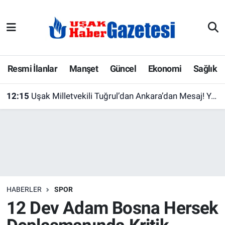
E-Gazete
Uşak Hava Durumu
Ekonomi
Uşak Trafik Yoğunluk Haritası
Resmi İlanlar
Manşet
Güncel
Ekonomi
Sağlık
Gazete İlanları
Süper Lig Puan Durumu ve Fikstür
12:15
Uşak Milletvekili Tuğrul’dan Ankara’dan Mesaj! Yeni Düzenleme Masada
Güncel
Tüm Manşetler
Gündem
Son Dakika Haberleri
İlanlar
Haber Arşivi
HABERLER
SPOR
Köşe Yazarları
12 Dev Adam Bosna Hersek
Kültür Sanat