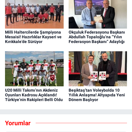
Milli Haltercilerde Şampiyona
Okçuluk Federasyonu Başkanı
Mesaisi! Hazırlıklar Kayseri ve
Abdullah Topaloğlu’na “Yılın
Kırıkkale’de Sürüyor
Federasyon Başkanı” Adaylığı
U20 Milli Takımı’nın Akdeniz
Beşiktaş’tan Voleybolda 10
Oyunları Kadrosu Açıklandı!
Yıllık Anlaşma! Altyapıda Yeni
Türkiye’nin Rakipleri Belli Oldu
Dönem Başlıyor
Yorumlar