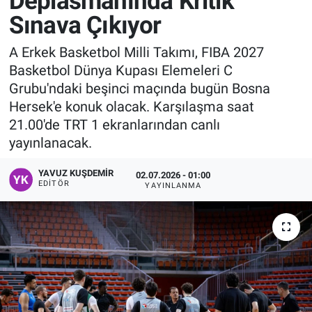
Deplasmanında Kritik
Sınava Çıkıyor
Manşet
A Erkek Basketbol Milli Takımı, FIBA 2027
Resmi İlanlar
Basketbol Dünya Kupası Elemeleri C
Grubu'ndaki beşinci maçında bugün Bosna
Sağlık
Hersek'e konuk olacak. Karşılaşma saat
21.00'de TRT 1 ekranlarından canlı
Son Dakika
yayınlanacak.
Spor
YAVUZ KUŞDEMIR
02.07.2026 - 01:00
EDITÖR
YAYINLANMA
Uşak Haberleri