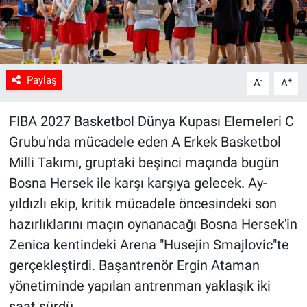
Paylaş
-
+
A
A
FIBA 2027 Basketbol Dünya Kupası Elemeleri C
Grubu'nda mücadele eden A Erkek Basketbol
Milli Takımı, gruptaki beşinci maçında bugün
Bosna Hersek ile karşı karşıya gelecek. Ay-
yıldızlı ekip, kritik mücadele öncesindeki son
hazırlıklarını maçın oynanacağı Bosna Hersek'in
Zenica kentindeki Arena "Husejin Smajlovic"te
gerçekleştirdi. Başantrenör Ergin Ataman
yönetiminde yapılan antrenman yaklaşık iki
saat sürdü.