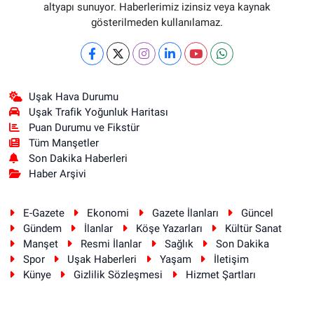
altyapı sunuyor. Haberlerimiz izinsiz veya kaynak
gösterilmeden kullanılamaz.
Uşak Hava Durumu
Uşak Trafik Yoğunluk Haritası
Puan Durumu ve Fikstür
Tüm Manşetler
Son Dakika Haberleri
Haber Arşivi
E-Gazete
Ekonomi
Gazete İlanları
Güncel
Gündem
İlanlar
Köşe Yazarları
Kültür Sanat
Manşet
Resmi İlanlar
Sağlık
Son Dakika
Spor
Uşak Haberleri
Yaşam
İletişim
Künye
Gizlilik Sözleşmesi
Hizmet Şartları