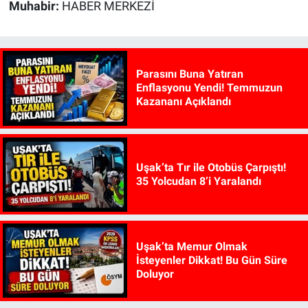
Muhabir:
HABER MERKEZİ
Parasını Buna Yatıran
Enflasyonu Yendi! Temmuzun
Kazananı Açıklandı
Uşak’ta Tır ile Otobüs Çarpıştı!
35 Yolcudan 8’i Yaralandı
Uşak’ta Memur Olmak
İsteyenler Dikkat! Bu Gün Süre
Doluyor