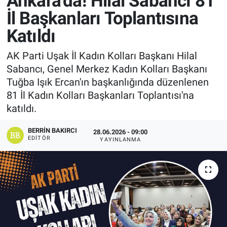
Ankara'da! Hilal Sabancı 81
İl Başkanları Toplantısına
Manşet
Katıldı
Resmi İlanlar
AK Parti Uşak İl Kadın Kolları Başkanı Hilal
Sabancı, Genel Merkez Kadın Kolları Başkanı
Sağlık
Tuğba Işık Ercan'ın başkanlığında düzenlenen
81 İl Kadın Kolları Başkanları Toplantısı'na
Son Dakika
katıldı.
Spor
BERRIN BAKIRCI
28.06.2026 - 09:00
EDITÖR
YAYINLANMA
Uşak Haberleri