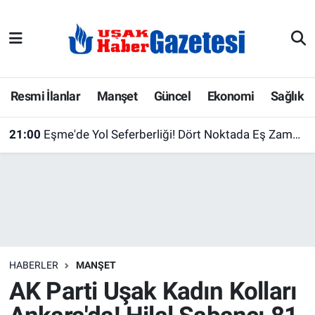
E-Gazete
Uşak Hava Durumu
Ekonomi
Uşak Trafik Yoğunluk Haritası
Resmi İlanlar
Manşet
Güncel
Ekonomi
Sağlık
Gazete İlanları
Süper Lig Puan Durumu ve Fikstür
21:00
Eşme'de Yol Seferberliği! Dört Noktada Eş Zamanlı Çalışma Başlatıldı
Güncel
Tüm Manşetler
Gündem
Son Dakika Haberleri
İlanlar
Haber Arşivi
HABERLER
MANŞET
Köşe Yazarları
AK Parti Uşak Kadın Kolları
Kültür Sanat