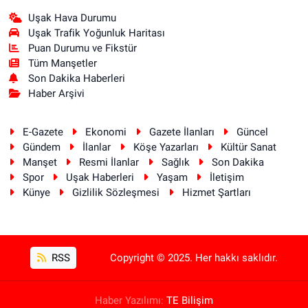
Uşak Hava Durumu
Uşak Trafik Yoğunluk Haritası
Puan Durumu ve Fikstür
Tüm Manşetler
Son Dakika Haberleri
Haber Arşivi
E-Gazete
Ekonomi
Gazete İlanları
Güncel
Gündem
İlanlar
Köşe Yazarları
Kültür Sanat
Manşet
Resmi İlanlar
Sağlık
Son Dakika
Spor
Uşak Haberleri
Yaşam
İletişim
Künye
Gizlilik Sözleşmesi
Hizmet Şartları
RSS
Copyright © 2025. Her hakkı saklıdır.
Haber Yazılımı:
TE Bilişim