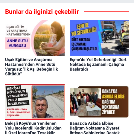
Bunlar da ilginizi çekebilir
Uşak Eğitim ve Araştırma
Eşme'de Yol Seferberliği! Dört
Hastanesi'nden Anne Sütü
Noktada Eş Zamanlı Çalışma
Vurgusu: "İlk Aşı Bebeğin İlk
Başlatıldı
Sütüdür"
Bekişli Köyü'nün Yenilenen
Banaz'da Askıda Elbise
Yolu İncelendi! Kadir Uslu'dan
Dağıtım Noktasına Ziyaret!
İl Özel İdaresi'ne Teşekkür
İhtiyaç Sahiplerine Destek