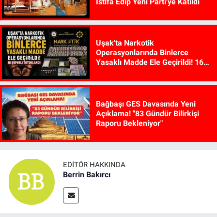
İstifa Edip Yeni Parti'ye Katıldı
Uşak'ta Narkotik
Operasyonlarında Binlerce
Yasaklı Madde Ele Geçirildi! 16
Şüpheli Tutuklandı
Bağbaşı GES Davasında Yeni
Açıklama! "83 Gündür Bilirkişi
Raporu Bekleniyor"
EDITÖR HAKKINDA
Berrin Bakırcı