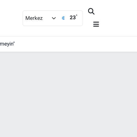
°
23
Merkez
rmeyin"