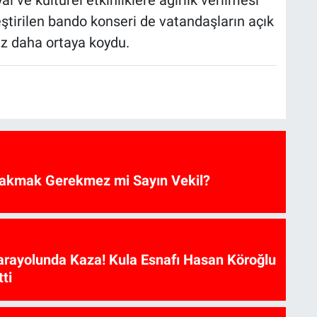
 ve kültürel etkinliklere ağırlık verilmesi
ştirilen bando konseri de vatandaşların açık
kez daha ortaya koydu.
akmak Gerekmez mi Sayın Vekil?
arayolunda Kaza! Kula Esnafı Hasan Köroğlu
ti