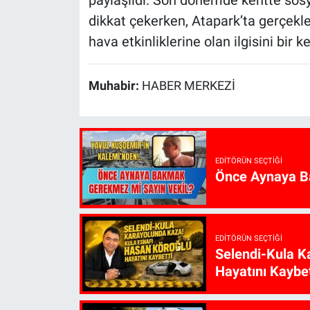
paylaşıldı. Son dönemde kentte sosyal
dikkat çekerken, Atapark’ta gerçekle
hava etkinliklerine olan ilgisini bir 
Muhabir:
HABER MERKEZİ
EDITÖRÜN SEÇTIĞI
Önce Aynaya B
EDITÖRÜN SEÇTIĞI
Selendi-Kula K
Hayatını Kaybet