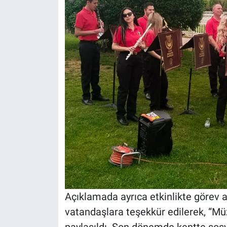
Açıklamada ayrıca etkinlikte görev 
vatandaşlara teşekkür edilerek, “Mü