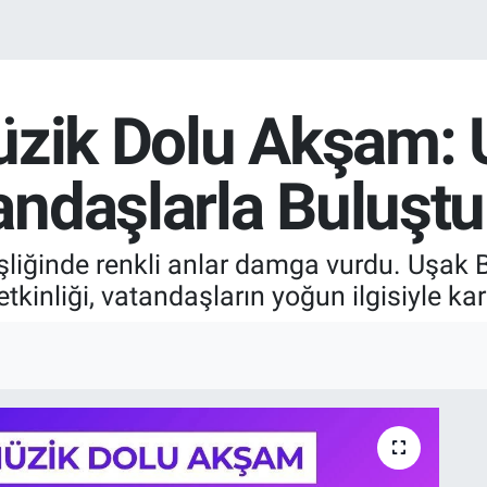
üzik Dolu Akşam: 
ndaşlarla Buluştu
liğinde renkli anlar damga vurdu. Uşak B
inliği, vatandaşların yoğun ilgisiyle kar