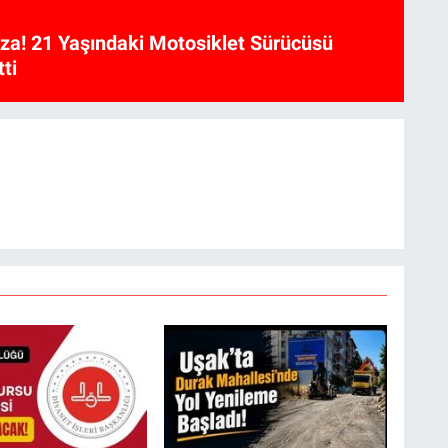
aza! 21 Yaşındaki Motosiklet Sürücüsü
ti