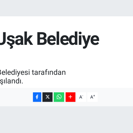
Uşak Belediye
elediyesi tarafından
şılandı.
-
+
A
A