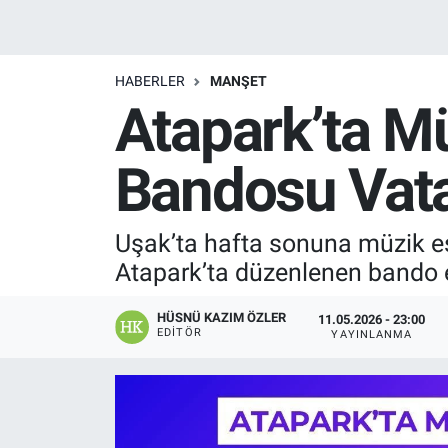
Manşet
HABERLER
MANŞET
Resmi İlanlar
Atapark’ta M
Sağlık
Bandosu Vata
Son Dakika
Uşak’ta hafta sonuna müzik eş
Spor
Atapark’ta düzenlenen bando etk
Uşak Haberleri
HÜSNÜ KAZIM ÖZLER
11.05.2026 - 23:00
EDITÖR
YAYINLANMA