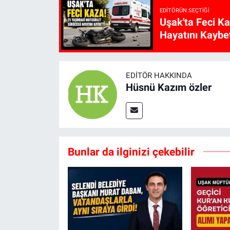
EDITÖRÜN SEÇTIĞI
Uşak'ta Feci K
Hayatını Kaybet
EDITÖR HAKKINDA
Hüsnü Kazım özler
Bunlar da ilginizi çekebilir