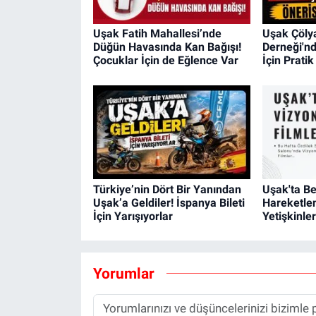
Uşak Fatih Mahallesi’nde
Uşak Çöly
Düğün Havasında Kan Bağışı!
Derneği'nd
Çocuklar İçin de Eğlence Var
İçin Prati
Türkiye’nin Dört Bir Yanından
Uşak'ta B
Uşak’a Geldiler! İspanya Bileti
Hareketle
İçin Yarışıyorlar
Yetişkinle
Yorumlar