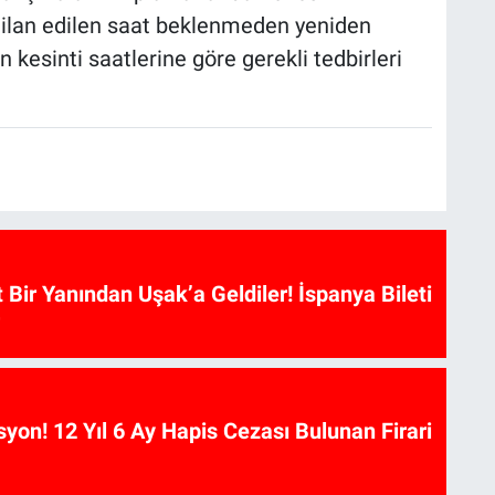
 ilan edilen saat beklenmeden yeniden
ın kesinti saatlerine göre gerekli tedbirleri
t Bir Yanından Uşak’a Geldiler! İspanya Bileti
on! 12 Yıl 6 Ay Hapis Cezası Bulunan Firari