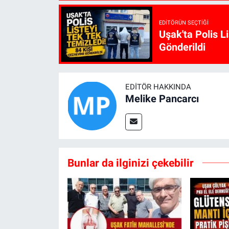
EDITÖRÜN SEÇTIĞI
Uşak'ta Polis L
Gönderildi
EDITÖR HAKKINDA
Melike Pancarcı
Bunlar da ilginizi çekebilir