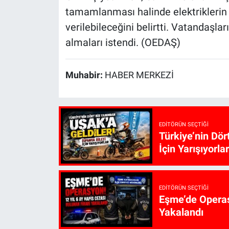
tamamlanması halinde elektriklerin
verilebileceğini belirtti. Vatandaşlar
almaları istendi. (OEDAŞ)
Muhabir:
HABER MERKEZİ
EDITÖRÜN SEÇTIĞI
Türkiye’nin Dör
İçin Yarışıyorlar
EDITÖRÜN SEÇTIĞI
Eşme’de Operasy
Yakalandı