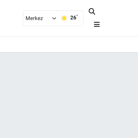
°
26
Merkez