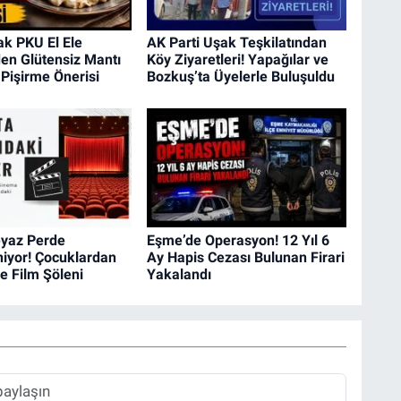
ak PKU El Ele
AK Parti Uşak Teşkilatından
en Glütensiz Mantı
Köy Ziyaretleri! Yapağılar ve
k Pişirme Önerisi
Bozkuş’ta Üyelerle Buluşuldu
eyaz Perde
Eşme’de Operasyon! 12 Yıl 6
niyor! Çocuklardan
Ay Hapis Cezası Bulunan Firari
re Film Şöleni
Yakalandı