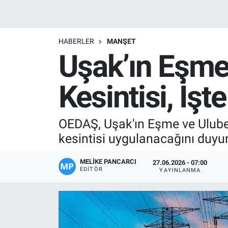
Manşet
HABERLER
MANŞET
Resmi İlanlar
Uşak’ın Eşme 
Sağlık
Kesintisi, İşt
Son Dakika
OEDAŞ, Uşak'ın Eşme ve Ulubey 
Spor
kesintisi uygulanacağını duyu
Uşak Haberleri
MELIKE PANCARCI
27.06.2026 - 07:00
EDITÖR
YAYINLANMA