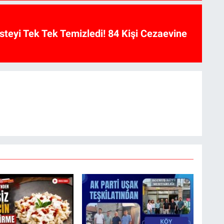
isteyi Tek Tek Temizledi! 84 Kişi Cezaevine