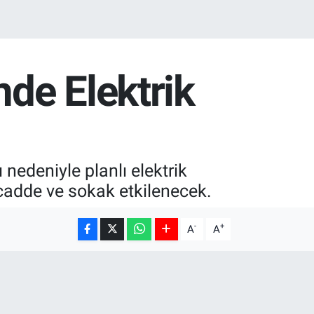
nde Elektrik
nedeniyle planlı elektrik
 cadde ve sokak etkilenecek.
-
+
A
A