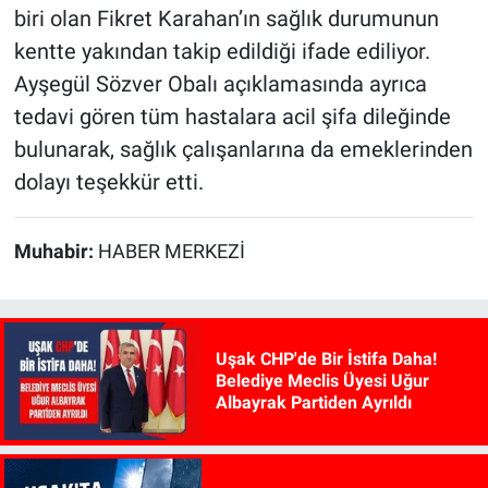
biri olan Fikret Karahan’ın sağlık durumunun
kentte yakından takip edildiği ifade ediliyor.
Ayşegül Sözver Obalı açıklamasında ayrıca
tedavi gören tüm hastalara acil şifa dileğinde
bulunarak, sağlık çalışanlarına da emeklerinden
dolayı teşekkür etti.
Muhabir:
HABER MERKEZİ
Uşak CHP'de Bir İstifa Daha!
Belediye Meclis Üyesi Uğur
Albayrak Partiden Ayrıldı