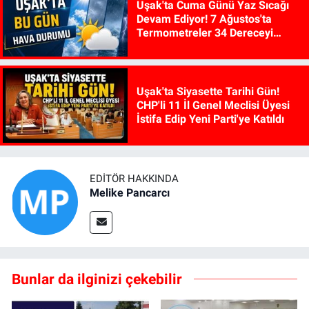
Uşak'ta Cuma Günü Yaz Sıcağı
Devam Ediyor! 7 Ağustos'ta
Termometreler 34 Dereceyi
Gösterecek
Uşak'ta Siyasette Tarihi Gün!
CHP'li 11 İl Genel Meclisi Üyesi
İstifa Edip Yeni Parti'ye Katıldı
EDITÖR HAKKINDA
Melike Pancarcı
Bunlar da ilginizi çekebilir