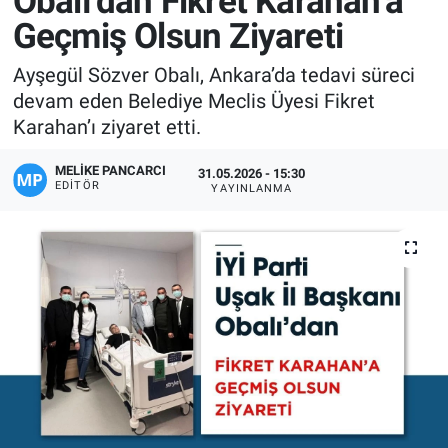
Obalı’dan Fikret Karahan’a
Geçmiş Olsun Ziyareti
Manşet
Ayşegül Sözver Obalı, Ankara’da tedavi süreci
Resmi İlanlar
devam eden Belediye Meclis Üyesi Fikret
Karahan’ı ziyaret etti.
Sağlık
MELIKE PANCARCI
31.05.2026 - 15:30
Son Dakika
EDITÖR
YAYINLANMA
Spor
Uşak Haberleri