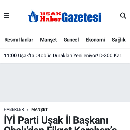
E-Gazete
Uşak Hava Durumu
Ekonomi
Uşak Trafik Yoğunluk Haritası
Resmi İlanlar
Manşet
Güncel
Ekonomi
Sağlık
Gazete İlanları
Süper Lig Puan Durumu ve Fikstür
11:00
Uşak'ta Otobüs Durakları Yenileniyor! D-300 Karayolu'nda Çalışmalar Devam Ediyor
Güncel
Tüm Manşetler
Gündem
Son Dakika Haberleri
İlanlar
Haber Arşivi
HABERLER
MANŞET
Köşe Yazarları
İYİ Parti Uşak İl Başkanı
Kültür Sanat