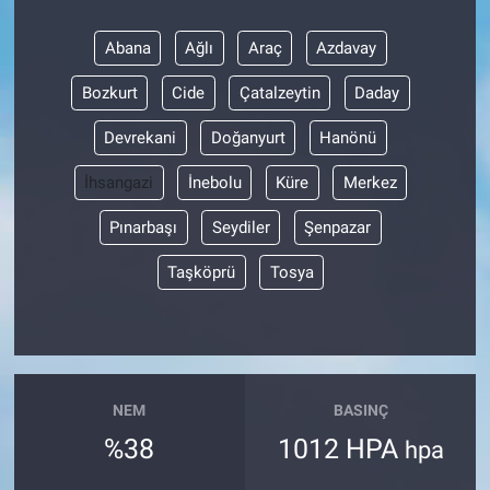
Abana
Ağlı
Araç
Azdavay
Bozkurt
Cide
Çatalzeytin
Daday
Devrekani
Doğanyurt
Hanönü
İhsangazi
İnebolu
Küre
Merkez
Pınarbaşı
Seydiler
Şenpazar
Taşköprü
Tosya
NEM
BASINÇ
%38
1012 HPA
hpa