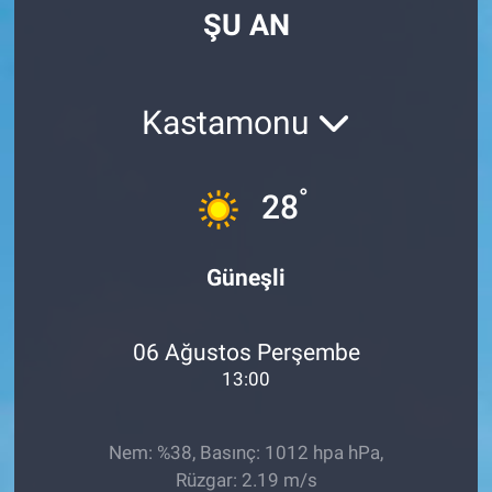
ŞU AN
Manşet
Resmi İlanlar
Kastamonu
Sağlık
°
28
Son Dakika
Spor
Güneşli
Uşak Haberleri
06 Ağustos Perşembe
13:00
Nem: %38, Basınç: 1012 hpa hPa,
Rüzgar: 2.19 m/s