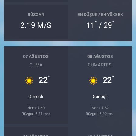
RÜZGAR
EN DÜŞÜK / EN YÜKSEK
°
°
2.19 M/S
11
/ 29
07 AĞUSTOS
08 AĞUSTOS
CUMA
CUMARTESI
°
°
22
22
Güneşli
Güneşli
Nem: %60
Nem: %62
Rüzgar: 6.31 m/s
Rüzgar: 5.89 m/s