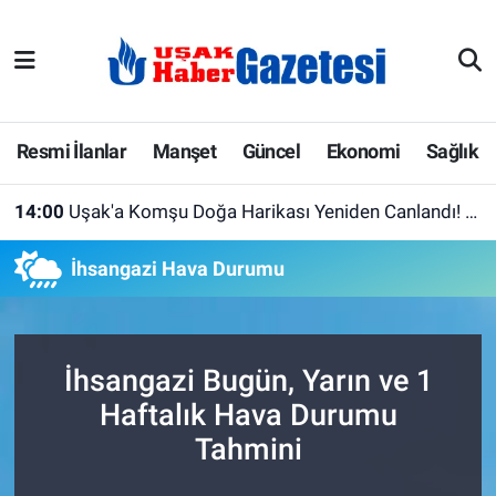
E-Gazete
Uşak Hava Durumu
Ekonomi
Uşak Trafik Yoğunluk Haritası
Resmi İlanlar
Manşet
Güncel
Ekonomi
Sağlık
Gazete İlanları
Süper Lig Puan Durumu ve Fikstür
14:00
Uşak'a Komşu Doğa Harikası Yeniden Canlandı! Adala Kanyonu Ziyaretçilerin Gözdesi Oldu
Güncel
Tüm Manşetler
İhsangazi Hava Durumu
Gündem
Son Dakika Haberleri
İlanlar
Haber Arşivi
İhsangazi Bugün, Yarın ve 1
Haftalık Hava Durumu
Köşe Yazarları
Tahmini
Kültür Sanat