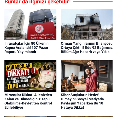
Bunlar da ilginizi çekebilir
İhracatçılar İçin 80 Ülkenin
Orman Yangınlarının Bilançosu
Kapısı Aralandı! 107 Pazar
Ortaya Çıktı! 5 İlde 92 Bağımsız
Raporu Yayımlandı
Bölüm Ağır Hasarlı veya Yıkık
Mirasçılar Dikkat! Ailenizden
Siber Suçluların Hedefi
Kalan ve Bilmediğiniz Tapu
Olmayın! Sosyal Medyada
Olabilir: e-Devlet’ten Kontrol
Paylaşım Yaparken Bu 10
Edilebiliyor
Hataya Dikkat