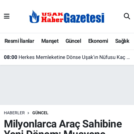
E-Gazete
Uşak Hava Durumu
Ekonomi
Uşak Trafik Yoğunluk Haritası
Resmi İlanlar
Manşet
Güncel
Ekonomi
Sağlık
Gazete İlanları
Süper Lig Puan Durumu ve Fikstür
08:00
Herkes Memleketine Dönse Uşak’ın Nüfusu Kaç Olurdu? Rakam Şaşırttı
Güncel
Tüm Manşetler
Gündem
Son Dakika Haberleri
İlanlar
Haber Arşivi
HABERLER
GÜNCEL
Köşe Yazarları
Milyonlarca Araç Sahibine
Kültür Sanat