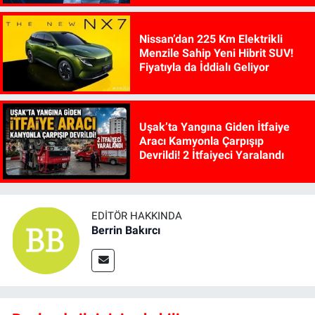
Nissan’dan 225 Km Elektrikli
Menzile Sahip Yeni Hibrit SUV!
Fiyatıyla da İddialı Geliyor
Uşak’ta Yangına Giden İtfaiye
Aracı Kamyonla Çarpışıp
Devrildi! 2 İtfaiyeci Yaralandı
EDITÖR HAKKINDA
Berrin Bakırcı