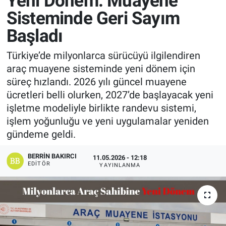
Yeni Dönem: Muayene
Sisteminde Geri Sayım
Manşet
Başladı
Resmi İlanlar
Türkiye’de milyonlarca sürücüyü ilgilendiren
araç muayene sisteminde yeni dönem için
Sağlık
süreç hızlandı. 2026 yılı güncel muayene
ücretleri belli olurken, 2027’de başlayacak yeni
Son Dakika
işletme modeliyle birlikte randevu sistemi,
işlem yoğunluğu ve yeni uygulamalar yeniden
Spor
gündeme geldi.
Uşak Haberleri
BERRIN BAKIRCI
11.05.2026 - 12:18
EDITÖR
YAYINLANMA