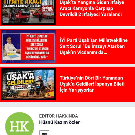
Uşak’ta Yangına Giden İtfaiye
Aracı Kamyonla Çarpışıp
Devrildi! 2 İtfaiyeci Yaralandı
İYİ Parti Uşak’tan Milletvekiline
Sert Soru! “Bu İmzayı Atarken
Uşak’ın Vicdanını da
Düşündünüz mü?”
Türkiye’nin Dört Bir Yanından
Uşak’a Geldiler! İspanya Bileti
İçin Yarışıyorlar
EDITÖR HAKKINDA
Hüsnü Kazım özler