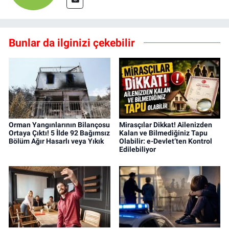
Bunlar da ilginizi çekebilir
Orman Yangınlarının Bilançosu
Mirasçılar Dikkat! Ailenizden
Ortaya Çıktı! 5 İlde 92 Bağımsız
Kalan ve Bilmediğiniz Tapu
Bölüm Ağır Hasarlı veya Yıkık
Olabilir: e-Devlet’ten Kontrol
Edilebiliyor