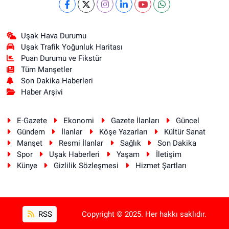
Uşak Hava Durumu
Uşak Trafik Yoğunluk Haritası
Puan Durumu ve Fikstür
Tüm Manşetler
Son Dakika Haberleri
Haber Arşivi
E-Gazete
Ekonomi
Gazete İlanları
Güncel
Gündem
İlanlar
Köşe Yazarları
Kültür Sanat
Manşet
Resmi İlanlar
Sağlık
Son Dakika
Spor
Uşak Haberleri
Yaşam
İletişim
Künye
Gizlilik Sözleşmesi
Hizmet Şartları
RSS
Copyright © 2025. Her hakkı saklıdır.