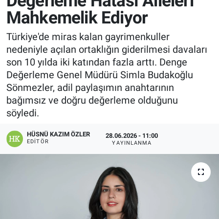
Değerleme Hatası Aileleri
Mahkemelik Ediyor
Manşet
Türkiye'de miras kalan gayrimenkuller
Resmi İlanlar
nedeniyle açılan ortaklığın giderilmesi davaları
son 10 yılda iki katından fazla arttı. Denge
Sağlık
Değerleme Genel Müdürü Simla Budakoğlu
Sönmezler, adil paylaşımın anahtarının
Son Dakika
bağımsız ve doğru değerleme olduğunu
söyledi.
Spor
HÜSNÜ KAZIM ÖZLER
28.06.2026 - 11:00
Uşak Haberleri
EDITÖR
YAYINLANMA