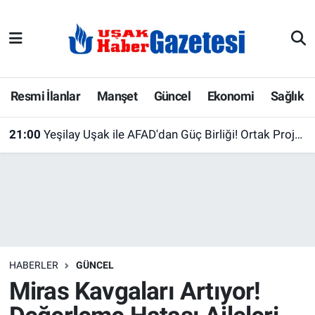
E-Gazete
Uşak Hava Durumu
Ekonomi
Uşak Trafik Yoğunluk Haritası
Resmi İlanlar
Manşet
Güncel
Ekonomi
Sağlık
Gazete İlanları
Süper Lig Puan Durumu ve Fikstür
21:00
Yeşilay Uşak ile AFAD'dan Güç Birliği! Ortak Projeler İçin İlk Adım Atıldı
Güncel
Tüm Manşetler
Gündem
Son Dakika Haberleri
İlanlar
Haber Arşivi
HABERLER
GÜNCEL
Köşe Yazarları
Miras Kavgaları Artıyor!
Kültür Sanat