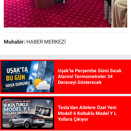
Muhabir:
HABER MERKEZİ
Uşak'ta Perşembe Günü Sıcak
Alarmı! Termometreler 34
Dereceyi Gösterecek
Tesla'dan Ailelere Özel Yeni
Model! 6 Koltuklu Model Y L
Yollara Çıkıyor