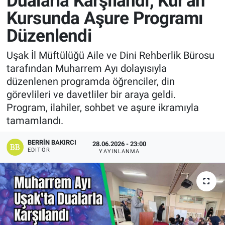
Dualarla Karşılandı, Kur'an
Kursunda Aşure Programı
Manşet
Düzenlendi
Resmi İlanlar
Uşak İl Müftülüğü Aile ve Dini Rehberlik Bürosu
tarafından Muharrem Ayı dolayısıyla
Sağlık
düzenlenen programda öğrenciler, din
görevlileri ve davetliler bir araya geldi.
Son Dakika
Program, ilahiler, sohbet ve aşure ikramıyla
tamamlandı.
Spor
BERRIN BAKIRCI
28.06.2026 - 23:00
Uşak Haberleri
EDITÖR
YAYINLANMA