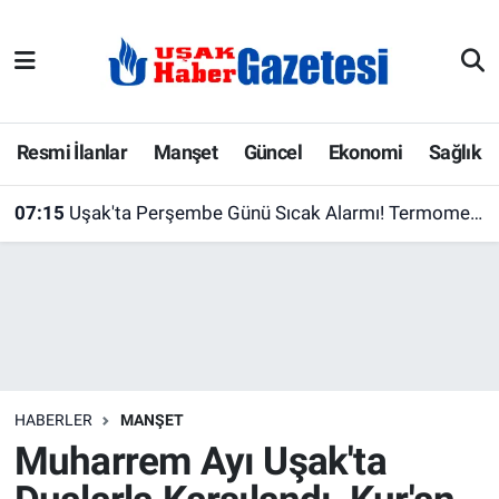
E-Gazete
Uşak Hava Durumu
Ekonomi
Uşak Trafik Yoğunluk Haritası
Resmi İlanlar
Manşet
Güncel
Ekonomi
Sağlık
Gazete İlanları
Süper Lig Puan Durumu ve Fikstür
07:15
Uşak'ta Perşembe Günü Sıcak Alarmı! Termometreler 34 Dereceyi Gösterecek
Güncel
Tüm Manşetler
Gündem
Son Dakika Haberleri
İlanlar
Haber Arşivi
HABERLER
MANŞET
Köşe Yazarları
Muharrem Ayı Uşak'ta
Kültür Sanat