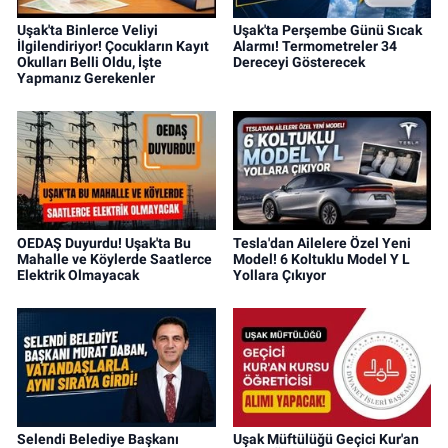
Uşak'ta Binlerce Veliyi
Uşak'ta Perşembe Günü Sıcak
İlgilendiriyor! Çocukların Kayıt
Alarmı! Termometreler 34
Okulları Belli Oldu, İşte
Dereceyi Gösterecek
Yapmanız Gerekenler
OEDAŞ Duyurdu! Uşak'ta Bu
Tesla'dan Ailelere Özel Yeni
Mahalle ve Köylerde Saatlerce
Model! 6 Koltuklu Model Y L
Elektrik Olmayacak
Yollara Çıkıyor
Selendi Belediye Başkanı
Uşak Müftülüğü Geçici Kur'an