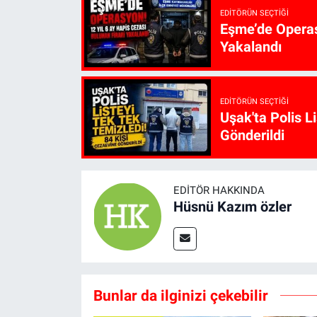
EDITÖRÜN SEÇTIĞI
Eşme’de Operasy
Yakalandı
EDITÖRÜN SEÇTIĞI
Uşak'ta Polis L
Gönderildi
EDITÖR HAKKINDA
Hüsnü Kazım özler
Bunlar da ilginizi çekebilir