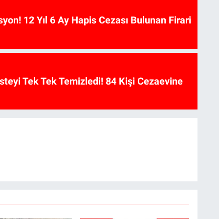
on! 12 Yıl 6 Ay Hapis Cezası Bulunan Firari
isteyi Tek Tek Temizledi! 84 Kişi Cezaevine