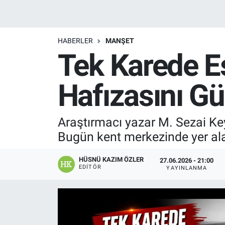
Manşet
HABERLER
MANŞET
Resmi İlanlar
Tek Karede Es
Sağlık
Hafızasını G
Son Dakika
Araştırmacı yazar M. Sezai Key
Spor
Bugün kent merkezinde yer alan
Uşak Haberleri
HÜSNÜ KAZIM ÖZLER
27.06.2026 - 21:00
EDITÖR
YAYINLANMA