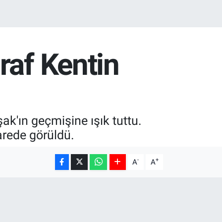
raf Kentin
ak'ın geçmişine ışık tuttu.
arede görüldü.
-
+
A
A