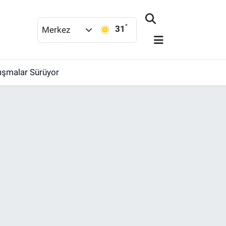
°
31
Merkez
lışmalar Sürüyor