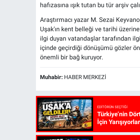
hafızasına ışık tutan bu tür arşiv ça
Araştırmacı yazar M. Sezai Keyvanoğlu
Uşak'ın kent belleği ve tarihi üzeri
ilgi duyan vatandaşlar tarafından ilgiy
içinde geçirdiği dönüşümü gözler ön
önemli bir bağ kuruyor.
Muhabir:
HABER MERKEZİ
EDITÖRÜN SEÇTIĞI
Türkiye’nin Dör
İçin Yarışıyorlar