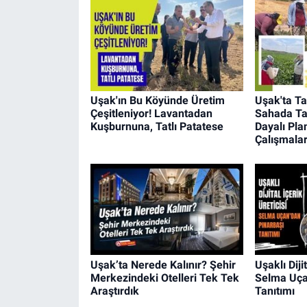
Uşak'ın Bu Köyünde Üretim
Uşak'ta Ta
Çeşitleniyor! Lavantadan
Sahada Tak
Kuşburnuna, Tatlı Patatese
Dayalı Pla
Çalışmala
Uşak’ta Nerede Kalınır? Şehir
Uşaklı Diji
Merkezindeki Otelleri Tek Tek
Selma Uça
Araştırdık
Tanıtımı