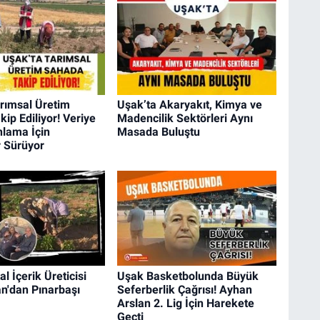
rımsal Üretim
Uşak’ta Akaryakıt, Kimya ve
ip Ediliyor! Veriye
Madencilik Sektörleri Aynı
nlama İçin
Masada Buluştu
r Sürüyor
tal İçerik Üreticisi
Uşak Basketbolunda Büyük
n'dan Pınarbaşı
Seferberlik Çağrısı! Ayhan
Arslan 2. Lig İçin Harekete
Geçti