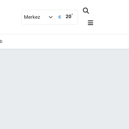
°
20
Merkez
tı