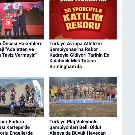
n Öncesi Hakemlere
Türkiye Avrupa Atletizm
aj! "Adaletten ve
Şampiyonası'na Rekor
n Taviz Vermeyin"
Kadroyla Gidiyor! Tarihin En
Kalabalık Milli Takımı
Birmingham'da
üper Enduro
Türkiye Plaj Voleybolu
sı Kartepe'de
Şampiyonları Belli Oldu!
Zorlu Engellerde
Alanya'da Büyük Heyecan