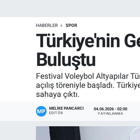
Manşet
HABERLER
SPOR
Resmi İlanlar
Türkiye'nin Ge
Sağlık
Buluştu
Son Dakika
Festival Voleybol Altyapılar 
Spor
açılış töreniyle başladı. Türki
Uşak Haberleri
sahaya çıktı.
MELIKE PANCARCI
04.06.2026 - 02:00
EDITÖR
YAYINLANMA