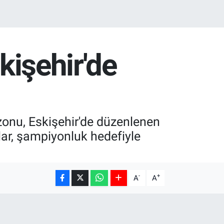
kişehir'de
onu, Eskişehir'de düzenlenen
ular, şampiyonluk hedefiyle
-
+
A
A