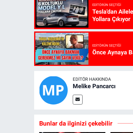
EDITÖRÜN SEÇTIĞI
Tesla'dan Ailel
Yollara Çıkıyor
EDITÖRÜN SEÇTIĞI
Önce Aynaya B
EDITÖR HAKKINDA
Melike Pancarcı
Bunlar da ilginizi çekebilir