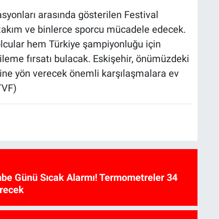
asyonları arasında gösterilen Festival
takım ve binlerce sporcu mücadele edecek.
cular hem Türkiye şampiyonluğu için
ileme fırsatı bulacak. Eskişehir, önümüzdeki
ine yön verecek önemli karşılaşmalara ev
TVF)
be Günü Sıcak Alarmı! Termometreler 34
recek