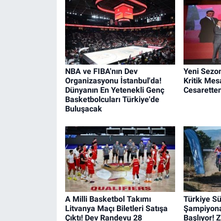
NBA ve FIBA'nın Dev
Yeni Sezo
Organizasyonu İstanbul'da!
Kritik Mes
Dünyanın En Yetenekli Genç
Cesarette
Basketbolcuları Türkiye'de
Buluşacak
A Milli Basketbol Takımı
Türkiye S
Litvanya Maçı Biletleri Satışa
Şampiyona
Çıktı! Dev Randevu 28
Başlıyor! 