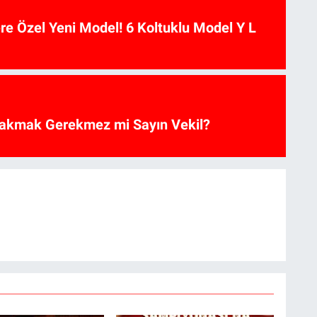
ere Özel Yeni Model! 6 Koltuklu Model Y L
akmak Gerekmez mi Sayın Vekil?