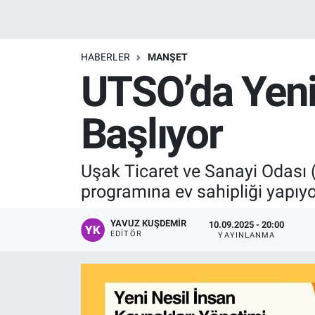
Manşet
HABERLER
MANŞET
Resmi İlanlar
UTSO’da Yeni 
Sağlık
Başlıyor
Son Dakika
Uşak Ticaret ve Sanayi Odası (
Spor
programına ev sahipliği yapıyo
Uşak Haberleri
YAVUZ KUŞDEMIR
10.09.2025 - 20:00
EDITÖR
YAYINLANMA