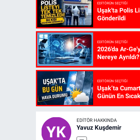
EDITÖRÜN SEÇTIĞI
Uşak'ta Polis L
Gönderildi
EDITÖRÜN SEÇTIĞI
2026'da Ar-Ge'
Nereye Ayrıldı?
EDITÖRÜN SEÇTIĞI
Uşak’ta Cumart
Günün En Sıcak
EDITÖR HAKKINDA
Yavuz Kuşdemir