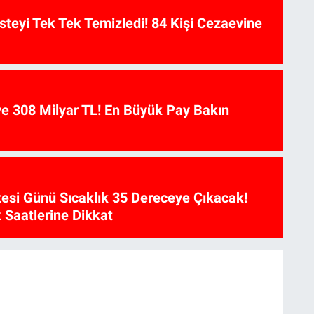
isteyi Tek Tek Temizledi! 84 Kişi Cezaevine
ye 308 Milyar TL! En Büyük Pay Bakın
esi Günü Sıcaklık 35 Dereceye Çıkacak!
 Saatlerine Dikkat