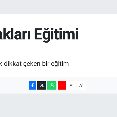
ları Eğitimi
k dikkat çeken bir eğitim
-
+
A
A