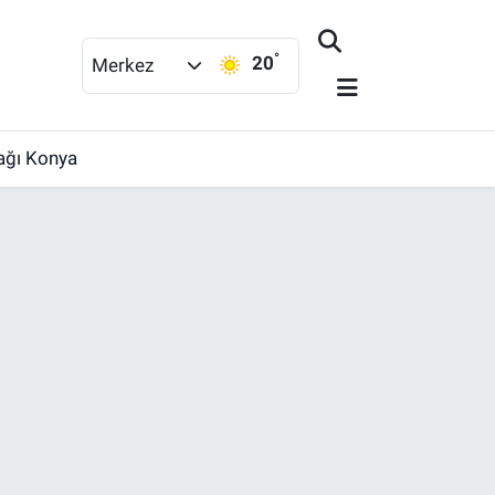
°
20
Merkez
rağı Konya