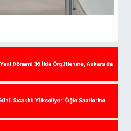
e Yeni Dönem! 36 İlde Örgütlenme, Ankara’da
a
ünü Sıcaklık Yükseliyor! Öğle Saatlerine