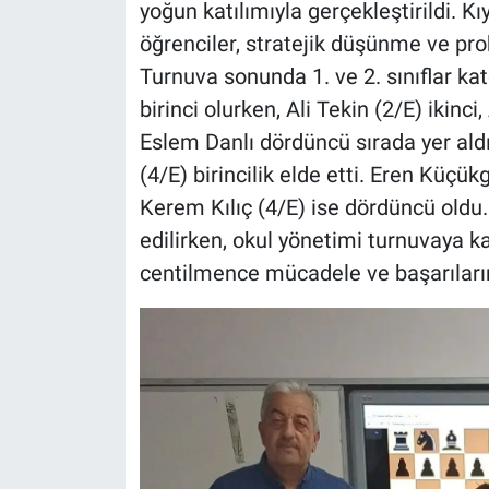
yoğun katılımıyla gerçekleştirildi. 
öğrenciler, stratejik düşünme ve pr
Turnuva sonunda 1. ve 2. sınıflar ka
birinci olurken, Ali Tekin (2/E) ikin
Eslem Danlı dördüncü sırada yer aldı. 
(4/E) birincilik elde etti. Eren Küçük
Kerem Kılıç (4/E) ise dördüncü oldu.
edilirken, okul yönetimi turnuvaya ka
centilmence mücadele ve başarılarınd