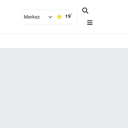
°
19
Merkez