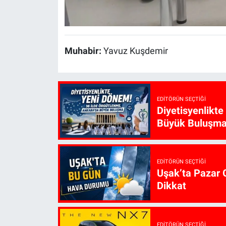
Muhabir:
Yavuz Kuşdemir
EDITÖRÜN SEÇTIĞI
Diyetisyenlikt
Büyük Buluşm
EDITÖRÜN SEÇTIĞI
Uşak’ta Pazar G
Dikkat
EDITÖRÜN SEÇTIĞI