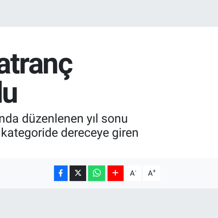
atranç
du
ında düzenlenen yıl sonu
lı kategoride dereceye giren
-
+
A
A