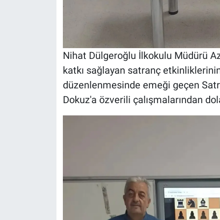
Nihat Dülgeroğlu İlkokulu Müdürü Azi
katkı sağlayan satranç etkinliklerin
düzenlenmesinde emeği geçen Sat
Dokuz'a özverili çalışmalarından dola