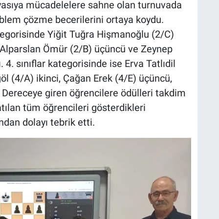
Kıyasıya mücadelelere sahne olan turnuvada
oblem çözme becerilerini ortaya koydu.
tegorisinde Yiğit Tuğra Hişmanoğlu (2/C)
ci, Alparslan Ömür (2/B) üçüncü ve Zeynep
4. sınıflar kategorisinde ise Erva Tatlıdil
göl (4/A) ikinci, Çağan Erek (4/E) üçüncü,
 Dereceye giren öğrencilere ödülleri takdim
tılan tüm öğrencileri gösterdikleri
an dolayı tebrik etti.