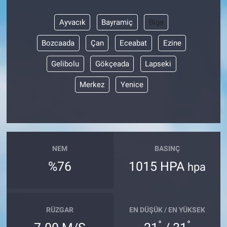
Ayvacık
Bayramiç
Biga
Bozcaada
Çan
Eceabat
Ezine
Gelibolu
Gökçeada
Lapseki
Merkez
Yenice
NEM
BASINÇ
%76
1015 HPA
hpa
RÜZGAR
EN DÜŞÜK / EN YÜKSEK
°
°