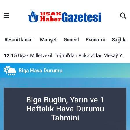
E-Gazete
Uşak Hava Durumu
Ekonomi
Uşak Trafik Yoğunluk Haritası
Resmi İlanlar
Manşet
Güncel
Ekonomi
Sağlık
Gazete İlanları
Süper Lig Puan Durumu ve Fikstür
12:15
Uşak Milletvekili Tuğrul’dan Ankara’dan Mesaj! Yeni Düzenleme Masada
Güncel
Tüm Manşetler
Biga Hava Durumu
Gündem
Son Dakika Haberleri
İlanlar
Haber Arşivi
Biga Bugün, Yarın ve 1
Haftalık Hava Durumu
Köşe Yazarları
Tahmini
Kültür Sanat