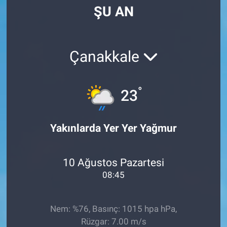
ŞU AN
Manşet
Resmi İlanlar
Çanakkale
Sağlık
°
23
Son Dakika
Spor
Yakınlarda Yer Yer Yağmur
Uşak Haberleri
10 Ağustos Pazartesi
08:45
Nem: %76, Basınç: 1015 hpa hPa,
Rüzgar: 7.00 m/s