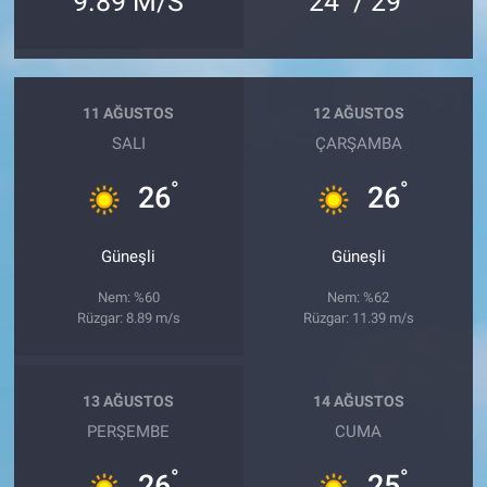
9.89 M/S
24
/ 29
11 AĞUSTOS
12 AĞUSTOS
SALI
ÇARŞAMBA
°
°
26
26
Güneşli
Güneşli
Nem: %60
Nem: %62
Rüzgar: 8.89 m/s
Rüzgar: 11.39 m/s
13 AĞUSTOS
14 AĞUSTOS
PERŞEMBE
CUMA
°
°
26
25