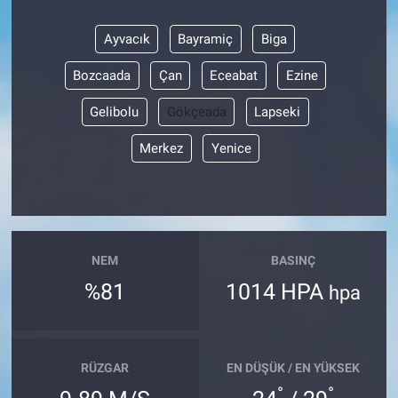
Ayvacık
Bayramiç
Biga
Bozcaada
Çan
Eceabat
Ezine
Gelibolu
Gökçeada
Lapseki
Merkez
Yenice
NEM
BASINÇ
%81
1014 HPA
hpa
RÜZGAR
EN DÜŞÜK / EN YÜKSEK
°
°