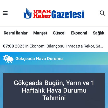
E-Gazete
Uşak Hava Durumu
Ekonomi
Uşak Trafik Yoğunluk Haritası
Resmi İlanlar
Manşet
Güncel
Ekonomi
Sağlık
Gazete İlanları
Süper Lig Puan Durumu ve Fikstür
07:00
2025’in Ekonomi Bilançosu: İhracatta Rekor, Sanayide 30 Yılın Dibi!
Güncel
Tüm Manşetler
Gökçeada Hava Durumu
Gündem
Son Dakika Haberleri
İlanlar
Haber Arşivi
Gökçeada Bugün, Yarın ve 1
Haftalık Hava Durumu
Köşe Yazarları
Tahmini
Kültür Sanat