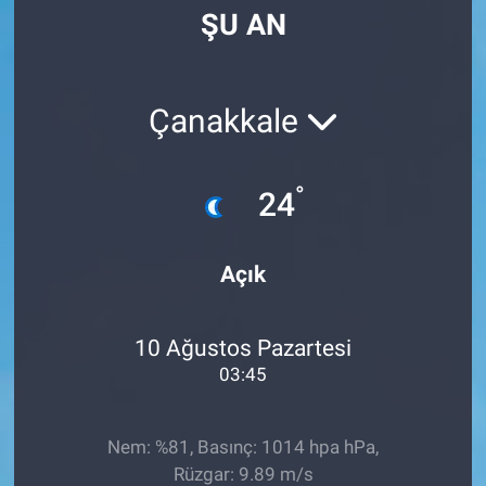
ŞU AN
Manşet
Resmi İlanlar
Çanakkale
Sağlık
°
24
Son Dakika
Spor
Açık
Uşak Haberleri
10 Ağustos Pazartesi
03:45
Nem: %81, Basınç: 1014 hpa hPa,
Rüzgar: 9.89 m/s