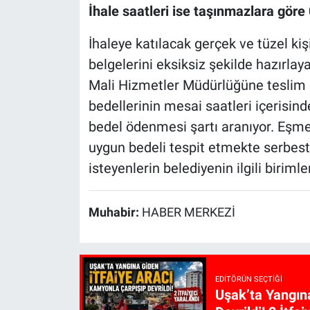
İhale saatleri ise taşınmazlara göre
İhaleye katılacak gerçek ve tüzel kiş
belgelerini eksiksiz şekilde hazırla
Mali Hizmetler Müdürlüğüne teslim e
bedellerinin mesai saatleri içerisind
bedel ödenmesi şartı aranıyor. Eşme
uygun bedeli tespit etmekte serbest o
isteyenlerin belediyenin ilgili biriml
Muhabir:
HABER MERKEZİ
EDITÖRÜN SEÇTIĞI
Uşak’ta Yangın