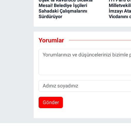
Mesai! Belediye İşçileri
Milletveki
Sahadaki Çalışmalarını
İmzayı At
Sürdürüyor
Vicdanını
Yorumlar
Gönder