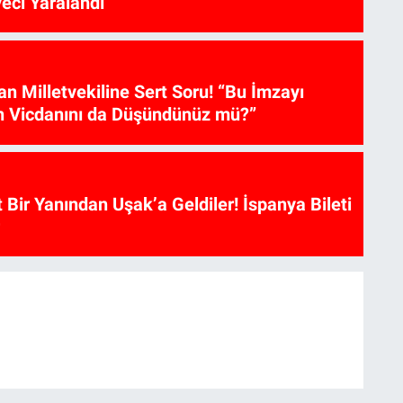
iyeci Yaralandı
tan Milletvekiline Sert Soru! “Bu İmzayı
n Vicdanını da Düşündünüz mü?”
t Bir Yanından Uşak’a Geldiler! İspanya Bileti