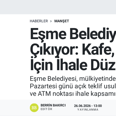
Manşet
HABERLER
MANŞET
Resmi İlanlar
Eşme Belediye
Sağlık
Çıkıyor: Kaf
Son Dakika
İçin İhale Dü
Spor
Uşak Haberleri
Eşme Belediyesi, mülkiyetindek
Pazartesi günü açık teklif usul
ve ATM noktası ihale kapsamın
BERRIN BAKIRCI
26.06.2026 - 13:00
EDITÖR
YAYINLANMA