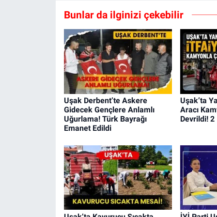
Bunlar da ilginizi çekebilir
Uşak Derbent’te Askere
Uşak’ta Ya
Gidecek Gençlere Anlamlı
Aracı Kam
Uğurlama! Türk Bayrağı
Devrildi! 2
Emanet Edildi
Uşak’ta Kavurucu Sıcakta
İYİ Parti 