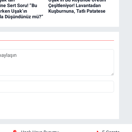
line Sert Soru! “Bu
Çeşitleniyor! Lavantadan
arken Uşak’ın
Kuşburnuna, Tatlı Patatese
 da Düşündünüz mü?”