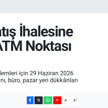
ış İhalesine
 ATM Noktası
lemleri için 29 Haziran 2026
nı, büro, pazar yeri dükkânları
-
+
A
A