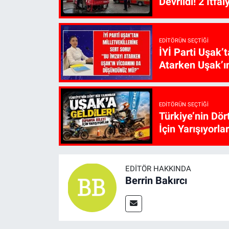
Devrildi! 2 İtfa
EDITÖRÜN SEÇTIĞI
İYİ Parti Uşak’
Atarken Uşak’ı
EDITÖRÜN SEÇTIĞI
Türkiye’nin Dör
İçin Yarışıyorlar
EDITÖR HAKKINDA
Berrin Bakırcı