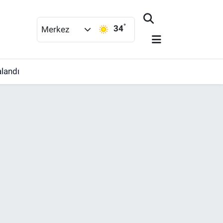
°
34
Merkez
alandı