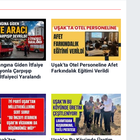
ngına Giden İtfaiye
Uşak'ta Otel Personeline Afet
yonla Çarpışıp
Farkındalık Eğitimi Verildi
 İtfaiyeci Yaralandı
Uşak’tan
Uşak'ın Bu Köyünde Üretim