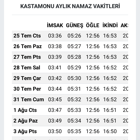
KASTAMONU AYLIK NAMAZ VAKITLERI
İMSAK
GÜNEŞ
ÖĞLE
İKINDI
AKŞAM
25 Tem Cts
03:36
05:26
12:56
16:53
20:17
26 Tem Paz
03:38
05:27
12:56
16:53
20:16
27 Tem Pts
03:39
05:28
12:56
16:53
20:15
28 Tem Sal
03:41
05:29
12:56
16:52
20:14
29 Tem Çar
03:42
05:30
12:56
16:52
20:13
30 Tem Per
03:44
05:31
12:56
16:52
20:12
31 Tem Cum
03:45
05:32
12:56
16:52
20:11
1 Ağu Cts
03:47
05:33
12:56
16:51
20:10
2 Ağu Paz
03:49
05:34
12:56
16:51
20:09
3 Ağu Pts
03:50
05:35
12:56
16:50
20:08