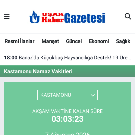
E-Gazete
Uşak Hava Durumu
Ekonomi
Uşak Trafik Yoğunluk Haritası
Resmi İlanlar
Manşet
Güncel
Ekonomi
Sağlık
Gazete İlanları
Süper Lig Puan Durumu ve Fikstür
18:00
Banaz'da Küçükbaş Hayvancılığa Destek! 19 Üreticiye Yüzde 75 Hibeli Barınak Çadırı
Güncel
Tüm Manşetler
Kastamonu Namaz Vakitleri
Gündem
Son Dakika Haberleri
KASTAMONU
İlanlar
Haber Arşivi
AKŞAM VAKTINE KALAN SÜRE
Köşe Yazarları
03:03:23
Kültür Sanat
7 Ağustos 2026