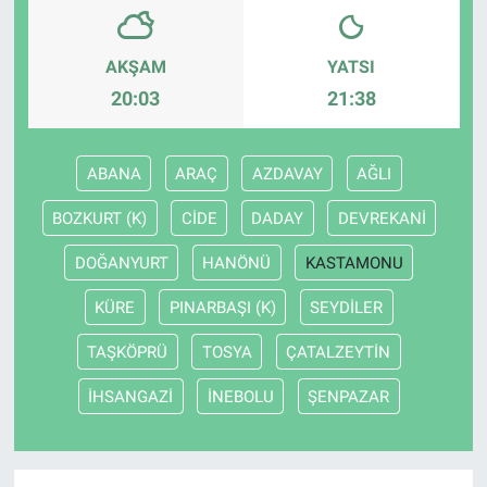
AKŞAM
YATSI
20:03
21:38
ABANA
ARAÇ
AZDAVAY
AĞLI
BOZKURT (K)
CİDE
DADAY
DEVREKANİ
DOĞANYURT
HANÖNÜ
KASTAMONU
KÜRE
PINARBAŞI (K)
SEYDİLER
TAŞKÖPRÜ
TOSYA
ÇATALZEYTİN
İHSANGAZİ
İNEBOLU
ŞENPAZAR