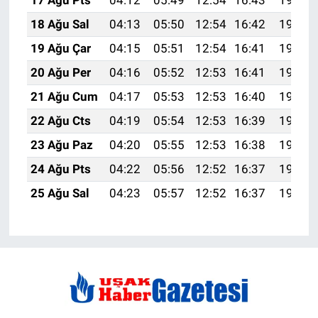
17 Ağu Pts
04:12
05:49
12:54
16:43
19:50
18 Ağu Sal
04:13
05:50
12:54
16:42
19:48
19 Ağu Çar
04:15
05:51
12:54
16:41
19:47
20 Ağu Per
04:16
05:52
12:53
16:41
19:45
21 Ağu Cum
04:17
05:53
12:53
16:40
19:44
22 Ağu Cts
04:19
05:54
12:53
16:39
19:42
23 Ağu Paz
04:20
05:55
12:53
16:38
19:41
24 Ağu Pts
04:22
05:56
12:52
16:37
19:39
25 Ağu Sal
04:23
05:57
12:52
16:37
19:38