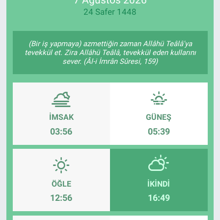
24 Safer 1448
Manşet
Resmi İlanlar
(Bir iş yapmaya) azmettiğin zaman Allâhü Teâlâ'ya
tevekkül et. Zira Allâhü Teâlâ, tevekkül eden kullarını
sever. (Âl-i İmrân Sûresi, 159)
Sağlık
Son Dakika
İMSAK
GÜNEŞ
Spor
03:56
05:39
Uşak Haberleri
ÖĞLE
İKINDI
12:56
16:49