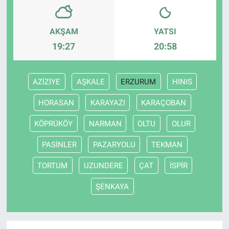
AKŞAM
YATSI
19:27
20:58
AZİZİYE
AŞKALE
ERZURUM
HINIS
HORASAN
KARAYAZI
KARAÇOBAN
KÖPRÜKÖY
NARMAN
OLTU
OLUR
PASİNLER
PAZARYOLU
TEKMAN
TORTUM
UZUNDERE
ÇAT
İSPİR
ŞENKAYA