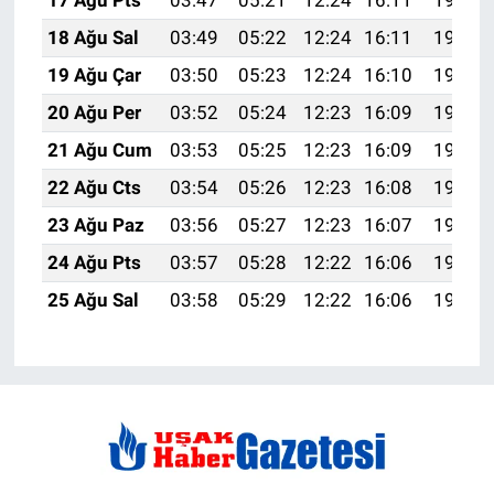
17 Ağu Pts
03:47
05:21
12:24
16:11
19:17
18 Ağu Sal
03:49
05:22
12:24
16:11
19:16
19 Ağu Çar
03:50
05:23
12:24
16:10
19:14
20 Ağu Per
03:52
05:24
12:23
16:09
19:13
21 Ağu Cum
03:53
05:25
12:23
16:09
19:11
22 Ağu Cts
03:54
05:26
12:23
16:08
19:10
23 Ağu Paz
03:56
05:27
12:23
16:07
19:08
24 Ağu Pts
03:57
05:28
12:22
16:06
19:07
25 Ağu Sal
03:58
05:29
12:22
16:06
19:05