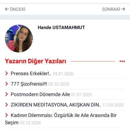
ÖNCEKI
SONRAKI
Hande USTAMAHMUT
Yazarın Diğer Yazıları
Prenses Erkekler!..
24.01.2026
777 Şizofrenisi!!!
28.10.2025
Postmodern Dönemde Aile
01.07.2025
ZİKİRDEN MEDİTASYONA, AKIŞKAN DİN..
17.03.2025
Kadının Dilemma'sı: Özgürlük ile Aile Arasında Bir
Seçim
03.12.2024