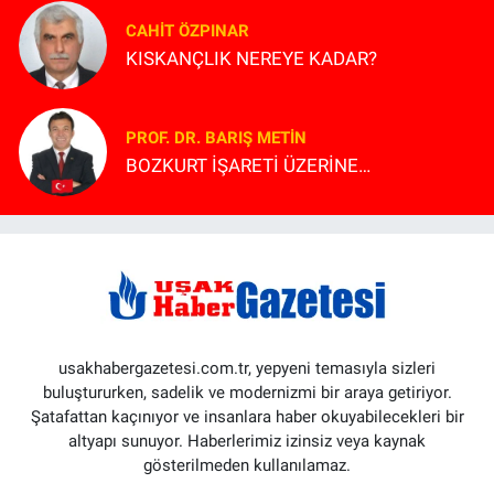
CAHIT ÖZPINAR
KISKANÇLIK NEREYE KADAR?
PROF. DR. BARIŞ METİN
BOZKURT İŞARETİ ÜZERİNE…
usakhabergazetesi.com.tr, yepyeni temasıyla sizleri
buluştururken, sadelik ve modernizmi bir araya getiriyor.
Şatafattan kaçınıyor ve insanlara haber okuyabilecekleri bir
altyapı sunuyor. Haberlerimiz izinsiz veya kaynak
gösterilmeden kullanılamaz.