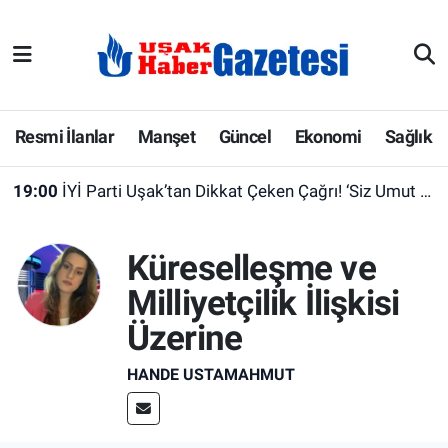
E-Gazete
Uşak Hava Durumu
Ekonomi
Uşak Trafik Yoğunluk Haritası
Resmi İlanlar
Manşet
Güncel
Ekonomi
Sağlık
Gazete İlanları
Süper Lig Puan Durumu ve Fikstür
19:00
İYİ Parti Uşak’tan Dikkat Çeken Çağrı! ‘Siz Umut Hakkı İsteyenlerle, Biz Aziz Türk Milleti ile Kol Kola”
Güncel
Tüm Manşetler
Küreselleşme ve
Gündem
Son Dakika Haberleri
Milliyetçilik İlişkisi
Üzerine
İlanlar
Haber Arşivi
HANDE USTAMAHMUT
Köşe Yazarları
Kültür Sanat