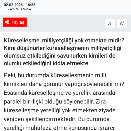
02.02.2026 - 16:22
YAYINLANMA
Manşet
Paylaş
-
+
A
A
Resmi İlanlar
Küreselleşme, milliyetçiliği yok etmekte midir?
Sağlık
Kimi düşünürler küreselleşmenin milliyetçiliği
olumsuz etkilediğini savunurken kimileri de
Son Dakika
olumlu etkilediğini iddia etmekte.
Spor
Peki, bu durumda küreselleşmenin milli
kimlikleri daha görünür yaptığı söylenebilir mi?
Uşak Haberleri
Esasında küreselleşme ve yerellik arasında
paralel bir ilişki olduğu söylenebilir. Zira
küreselleşme yerelliği yok etmekten ziyade
yeniden şekillendirmektedir. Bu durumda
yerelliği muhafaza etme konusunda ısrarcı