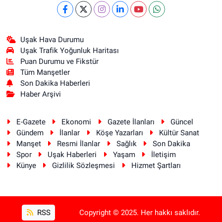
Uşak Hava Durumu
Uşak Trafik Yoğunluk Haritası
Puan Durumu ve Fikstür
Tüm Manşetler
Son Dakika Haberleri
Haber Arşivi
E-Gazete
Ekonomi
Gazete İlanları
Güncel
Gündem
İlanlar
Köşe Yazarları
Kültür Sanat
Manşet
Resmi İlanlar
Sağlık
Son Dakika
Spor
Uşak Haberleri
Yaşam
İletişim
Künye
Gizlilik Sözleşmesi
Hizmet Şartları
RSS
Copyright © 2025. Her hakkı saklıdır.