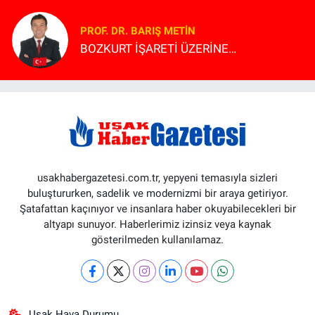
PROF. DR. BARIŞ METİN
BOZKURT İŞARETİ ÜZERİNE…
usakhabergazetesi.com.tr, yepyeni temasıyla sizleri
buluştururken, sadelik ve modernizmi bir araya getiriyor.
Şatafattan kaçınıyor ve insanlara haber okuyabilecekleri bir
altyapı sunuyor. Haberlerimiz izinsiz veya kaynak
gösterilmeden kullanılamaz.
Uşak Hava Durumu