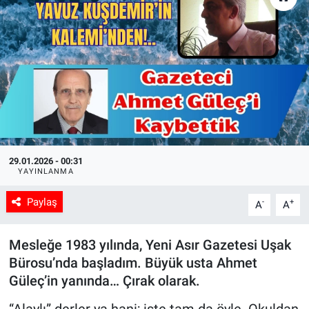
Manşet
Resmi İlanlar
Sağlık
Son Dakika
29.01.2026 - 00:31
Spor
YAYINLANMA
Uşak Haberleri
Paylaş
-
+
A
A
Mesleğe 1983 yılında, Yeni Asır Gazetesi Uşak
Bürosu’nda başladım. Büyük usta Ahmet
Güleç’in yanında… Çırak olarak.
“Alaylı” derler ya hani; işte tam da öyle. Okuldan