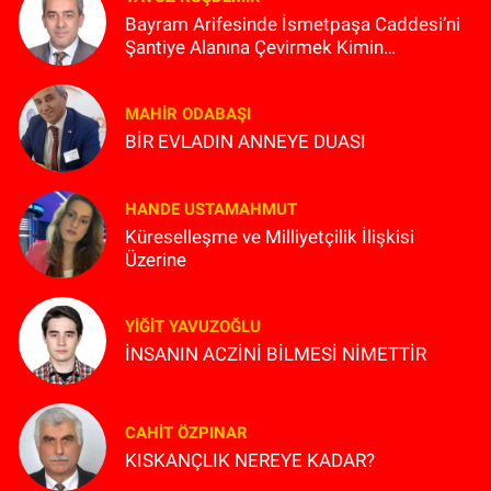
Bayram Arifesinde İsmetpaşa Caddesi’ni
Şantiye Alanına Çevirmek Kimin
Planlaması?
MAHIR ODABAŞI
BİR EVLADIN ANNEYE DUASI
HANDE USTAMAHMUT
Küreselleşme ve Milliyetçilik İlişkisi
Üzerine
YIĞIT YAVUZOĞLU
İNSANIN ACZİNİ BİLMESİ NİMETTİR
CAHIT ÖZPINAR
KISKANÇLIK NEREYE KADAR?