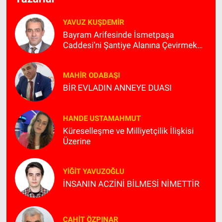
YAVUZ KUŞDEMIR
Bayram Arifesinde İsmetpaşa
Caddesi’ni Şantiye Alanına Çevirmek
Kimin Planlaması?
MAHIR ODABAŞI
BİR EVLADIN ANNEYE DUASI
HANDE USTAMAHMUT
Küreselleşme ve Milliyetçilik İlişkisi
Üzerine
YIĞIT YAVUZOĞLU
İNSANIN ACZİNİ BİLMESİ NİMETTİR
CAHIT ÖZPINAR