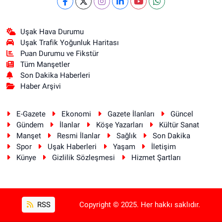
Uşak Hava Durumu
Uşak Trafik Yoğunluk Haritası
Puan Durumu ve Fikstür
Tüm Manşetler
Son Dakika Haberleri
Haber Arşivi
E-Gazete
Ekonomi
Gazete İlanları
Güncel
Gündem
İlanlar
Köşe Yazarları
Kültür Sanat
Manşet
Resmi İlanlar
Sağlık
Son Dakika
Spor
Uşak Haberleri
Yaşam
İletişim
Künye
Gizlilik Sözleşmesi
Hizmet Şartları
RSS
Copyright © 2025. Her hakkı saklıdır.