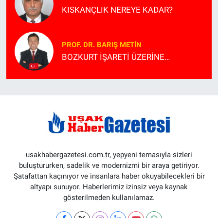
KISKANÇLIK NEREYE KADAR?
PROF. DR. BARIŞ METİN
BOZKURT İŞARETİ ÜZERİNE…
usakhabergazetesi.com.tr, yepyeni temasıyla sizleri
buluştururken, sadelik ve modernizmi bir araya getiriyor.
Şatafattan kaçınıyor ve insanlara haber okuyabilecekleri bir
altyapı sunuyor. Haberlerimiz izinsiz veya kaynak
gösterilmeden kullanılamaz.