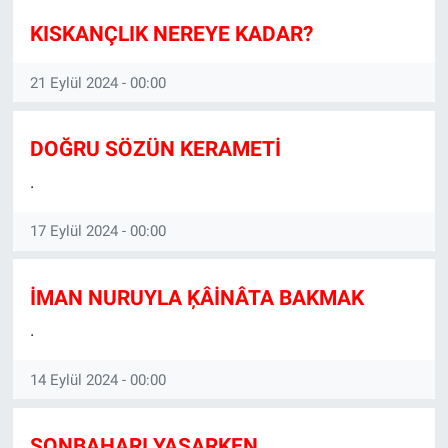
KISKANÇLIK NEREYE KADAR?
Manşet
21 Eylül 2024 - 00:00
Resmi İlanlar
Sağlık
DOĞRU SÖZÜN KERAMETİ
.
Son Dakika
17 Eylül 2024 - 00:00
Spor
Uşak Haberleri
İMAN NURUYLA ĶÂİNÂTA BAKMAK
.
14 Eylül 2024 - 00:00
SONBAHARI YAŞARKEN