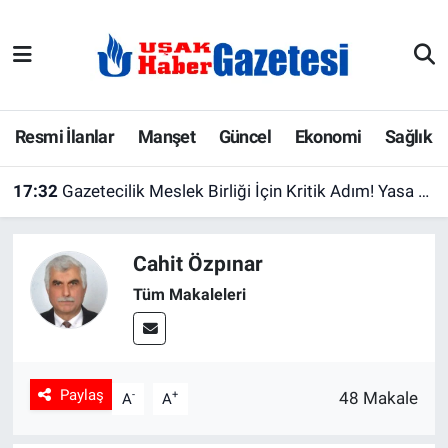
E-Gazete
Uşak Hava Durumu
Ekonomi
Uşak Trafik Yoğunluk Haritası
Resmi İlanlar
Manşet
Güncel
Ekonomi
Sağlık
Gazete İlanları
Süper Lig Puan Durumu ve Fikstür
17:32
Gazetecilik Meslek Birliği İçin Kritik Adım! Yasa Taslağı Adalet Bakanı Gürlek’e Sunuldu
Güncel
Tüm Manşetler
Cahit Özpınar
Gündem
Son Dakika Haberleri
Tüm Makaleleri
İlanlar
Haber Arşivi
Köşe Yazarları
Paylaş
-
+
48 Makale
A
A
Kültür Sanat