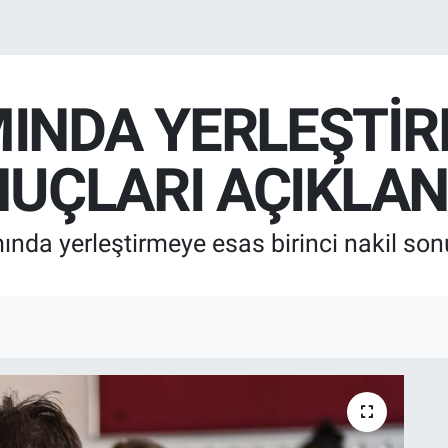
INDA YERLEŞTİR
NUÇLARI AÇIKLAN
nda yerleştirmeye esas birinci nakil son