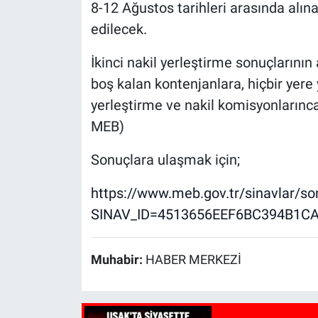
8-12 Ağustos tarihleri arasında alın
edilecek.
İkinci nakil yerleştirme sonuçlarının
boş kalan kontenjanlara, hiçbir yere
yerleştirme ve nakil komisyonlarınca
MEB)
Sonuçlara ulaşmak için;
https://www.meb.gov.tr/sinavlar/s
SINAV_ID=4513656EEF6BC394B1C
Muhabir:
HABER MERKEZİ