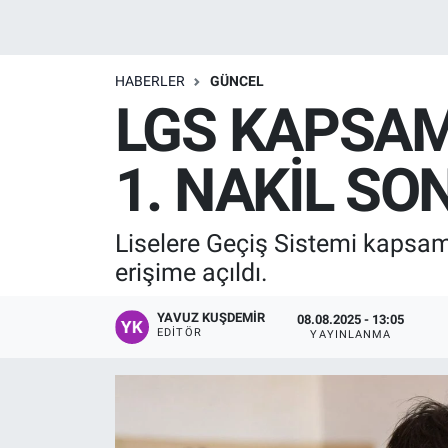
Manşet
HABERLER
GÜNCEL
Resmi İlanlar
LGS KAPSAM
Sağlık
1. NAKİL SO
Son Dakika
Liselere Geçiş Sistemi kapsamı
Spor
erişime açıldı.
Uşak Haberleri
YAVUZ KUŞDEMIR
08.08.2025 - 13:05
EDITÖR
YAYINLANMA