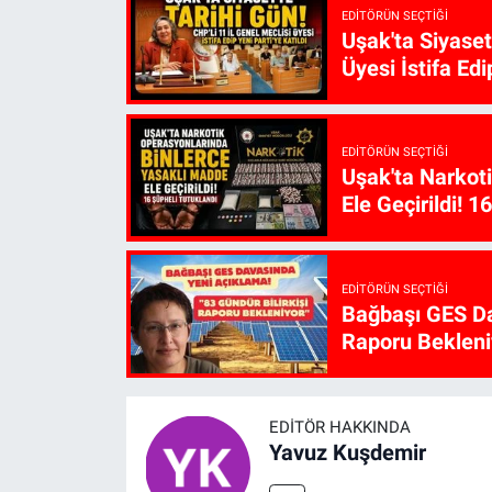
EDITÖRÜN SEÇTIĞI
Uşak'ta Siyaset
Üyesi İstifa Edi
EDITÖRÜN SEÇTIĞI
Uşak'ta Narkot
Ele Geçirildi! 1
EDITÖRÜN SEÇTIĞI
Bağbaşı GES Da
Raporu Bekleni
EDITÖR HAKKINDA
Yavuz Kuşdemir