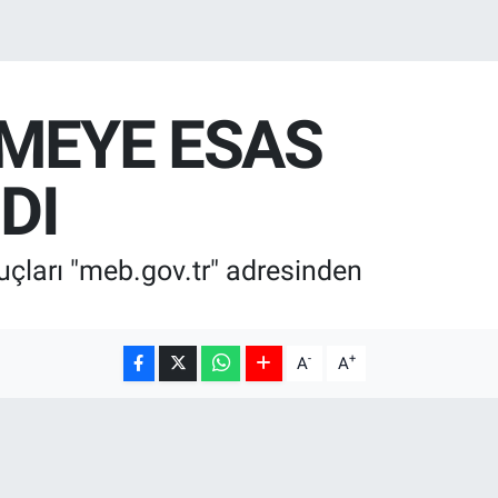
MEYE ESAS
DI
uçları "meb.gov.tr" adresinden
-
+
A
A