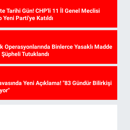
te Tarihi Gün! CHP'li 11 İl Genel Meclisi
p Yeni Parti'ye Katıldı
ik Operasyonlarında Binlerce Yasaklı Madde
6 Şüpheli Tutuklandı
vasında Yeni Açıklama! "83 Gündür Bilirkişi
yor"